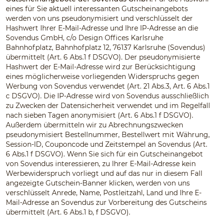
eines für Sie aktuell interessanten Gutscheinangebots
werden von uns pseudonymisiert und verschlüsselt der
Hashwert Ihrer E-Mail-Adresse und Ihre IP-Adresse an die
Sovendus GmbH, c/o Design Offices Karlsruhe
Bahnhofplatz, Bahnhofplatz 12, 76137 Karlsruhe (Sovendus)
übermittelt (Art. 6 Abs.1 f DSGVO). Der pseudonymisierte
Hashwert der E-Mail-Adresse wird zur Berücksichtigung
eines möglicherweise vorliegenden Widerspruchs gegen
Werbung von Sovendus verwendet (Art. 21 Abs.3, Art. 6 Abs.1
c DSGVO). Die IP-Adresse wird von Sovendus ausschließlich
zu Zwecken der Datensicherheit verwendet und im Regelfall
nach sieben Tagen anonymisiert (Art. 6 Abs.1 f DSGVO).
Außerdem übermitteln wir zu Abrechnungszwecken
pseudonymisiert Bestellnummer, Bestellwert mit Währung,
Session-ID, Couponcode und Zeitstempel an Sovendus (Art.
6 Abs.1 f DSGVO). Wenn Sie sich für ein Gutscheinangebot
von Sovendus interessieren, zu Ihrer E-Mail-Adresse kein
Werbewiderspruch vorliegt und auf das nur in diesem Fall
angezeigte Gutschein-Banner klicken, werden von uns
verschlüsselt Anrede, Name, Postleitzahl, Land und Ihre E-
Mail-Adresse an Sovendus zur Vorbereitung des Gutscheins
übermittelt (Art. 6 Abs.1 b, f DSGVO).