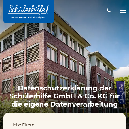
Zum
Hauptinhalt
Na
öff
Datenschutzerklärung der
Schülerhilfe GmbH & Co. KG für
die eigene Datenverarbeitung
Liebe Eltern,