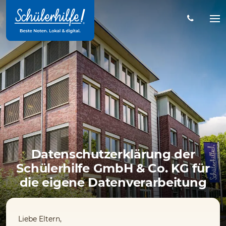
Zum
Hauptinhalt
Na
öff
Datenschutzerklärung der
Schülerhilfe GmbH & Co. KG für
die eigene Datenverarbeitung
Liebe Eltern,