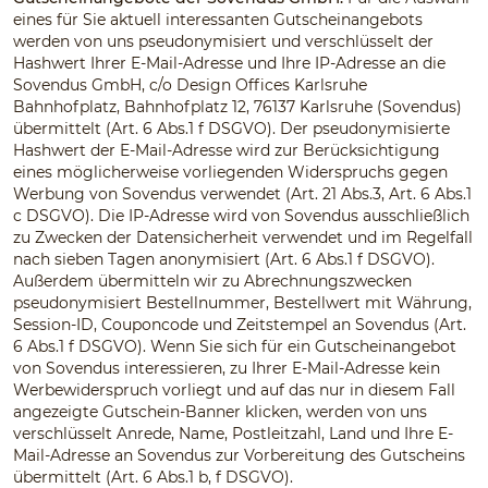
eines für Sie aktuell interessanten Gutscheinangebots
werden von uns pseudonymisiert und verschlüsselt der
Hashwert Ihrer E-Mail-Adresse und Ihre IP-Adresse an die
Sovendus GmbH, c/o Design Offices Karlsruhe
Bahnhofplatz, Bahnhofplatz 12, 76137 Karlsruhe (Sovendus)
übermittelt (Art. 6 Abs.1 f DSGVO). Der pseudonymisierte
Hashwert der E-Mail-Adresse wird zur Berücksichtigung
eines möglicherweise vorliegenden Widerspruchs gegen
Werbung von Sovendus verwendet (Art. 21 Abs.3, Art. 6 Abs.1
c DSGVO). Die IP-Adresse wird von Sovendus ausschließlich
zu Zwecken der Datensicherheit verwendet und im Regelfall
nach sieben Tagen anonymisiert (Art. 6 Abs.1 f DSGVO).
Außerdem übermitteln wir zu Abrechnungszwecken
pseudonymisiert Bestellnummer, Bestellwert mit Währung,
Session-ID, Couponcode und Zeitstempel an Sovendus (Art.
6 Abs.1 f DSGVO). Wenn Sie sich für ein Gutscheinangebot
von Sovendus interessieren, zu Ihrer E-Mail-Adresse kein
Werbewiderspruch vorliegt und auf das nur in diesem Fall
angezeigte Gutschein-Banner klicken, werden von uns
verschlüsselt Anrede, Name, Postleitzahl, Land und Ihre E-
Mail-Adresse an Sovendus zur Vorbereitung des Gutscheins
übermittelt (Art. 6 Abs.1 b, f DSGVO).