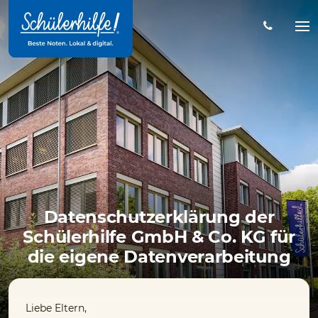
Zum
Hauptinhalt
Na
öff
Datenschutzerklärung der
Schülerhilfe GmbH & Co. KG für
die eigene Datenverarbeitung
Liebe Eltern,