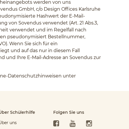
tscheinangebots werden von uns
ovendus GmbH, c/o Design Offices Karlsruhe
pseudonymisierte Hashwert der E-Mail-
g von Sovendus verwendet (Art. 21 Abs.3,
rheit verwendet und im Regelfall nach
cken pseudonymisiert Bestellnummer,
O). Wenn Sie sich für ein
egt und auf das nur in diesem Fall
nd und Ihre E-Mail-Adresse an Sovendus zur
line-Datenschutzhinweisen unter
Über Schülerhilfe
Folgen Sie uns
Facebook
YouTube
Instagram
Über uns