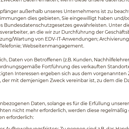
mpfänger außerhalb unseres Unternehmens ist zu beach
immungen dies gebieten, Sie eingewilligt haben und/od
des Bundesdatenschutzgesetzes gewährleisten. Unter 
gsverarbeiter, an die wir zur Durchführung der Geschä
tzung/Wartung von EDV-IT-Anwendungen; Archivierung; C
; Telefonie; Webseitenmangagement.
ich, Daten von Betroffenen (z.B. Kunden, Nachhilfelehrer
e ordnungsgemäße Fortführung des verkauften Standort
echtigten Interessen ergeben sich aus dem vorgenannten 
, der mit demjenigen Zweck vereinbar ist, zu dem die 
bezogenen Daten, solange es für die Erfüllung unserer ge
ichten nicht mehr erforderlich, werden diese regelmäßig ge
n erforderlich:
cher Aufbewahrungsfristen: Zu nennen sind z.B. das Ha