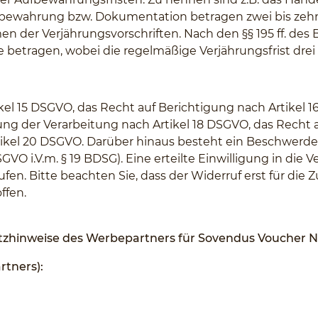
fbewahrung bzw. Dokumentation betragen zwei bis zehn
n der Verjährungsvorschriften. Nach den §§ 195 ff. de
e betragen, wobei die regelmäßige Verjährungsfrist drei 
kel 15 DSGVO, das Recht auf Berichtigung nach Artikel
ung der Verarbeitung nach Artikel 18 DSGVO, das Recht 
tikel 20 DSGVO. Darüber hinaus besteht ein Beschwerder
GVO i.V.m. § 19 BDSG). Eine erteilte Einwilligung in di
en. Bitte beachten Sie, dass der Widerruf erst für die 
ffen.
utzhinweise des Werbepartners für Sovendus Voucher 
tners):