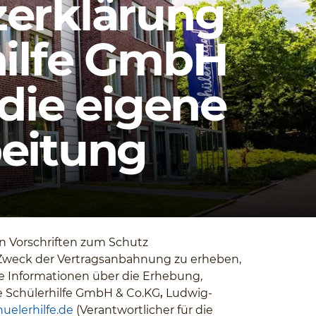
erklärung
hilfe GmbH
 die eigene
eitung
en Vorschriften zum Schutz
Zweck der Vertragsanbahnung zu erheben,
re Informationen über die Erhebung,
e Schülerhilfe GmbH & Co.KG
,
Ludwig-
uelerhilfe.de
(Verantwortlicher für die