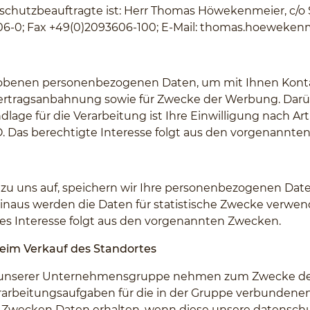
nschutzbeauftragte ist: Herr Thomas Höwekenmeier, c/o
06-0; Fax +49(0)2093606-100; E-Mail:
thomas.hoewekenme
rhobenen personenbezogenen Daten, um mit Ihnen Kont
ertragsanbahnung sowie für Zwecke der Werbung. Darüb
ge für die Verarbeitung ist Ihre Einwilligung nach Artik
GVO. Das berechtigte Interesse folgt aus den vorgenannt
 uns auf, speichern wir Ihre personenbezogenen Daten 
naus werden die Daten für statistische Zwecke verwend
igtes Interesse folgt aus den vorgenannten Zwecken.
beim Verkauf des Standortes
e unserer Unternehmensgruppe nehmen zum Zwecke der 
rarbeitungsaufgaben für die in der Gruppe verbundene
n Zwecken Daten erhalten, wenn diese unsere datensch