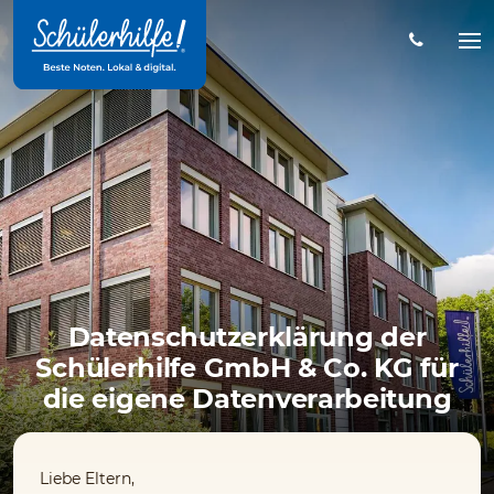
Zum
Hauptinhalt
Na
öff
Datenschutzerklärung der
Schülerhilfe GmbH & Co. KG für
die eigene Datenverarbeitung
Liebe Eltern,