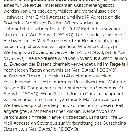
eines für Sie aktuell interessanten Gutscheinangebots
werden von uns pseudonymisiert und verschlüsselt der
Hashwert Ihrer E-Mail-Adresse und Ihre IP-Adresse an die
Sovendus GmbH, c/o Design Offices Karlsruhe
Bahnhofplatz, Bahnhofplatz 12, 76137 Karlsruhe (Sovendus)
übermittelt (Art. 6 Abs.1 f DSGVO). Der pseudonymisierte
Hashwert der E-Mail-Adresse wird zur Berücksichtigung
eines möglicherweise vorliegenden Widerspruchs gegen
Werbung von Sovendus verwendet (Art. 21 Abs.3, Art. 6 Abs.1
c DSGVO). Die IP-Adresse wird von Sovendus ausschließlich
zu Zwecken der Datensicherheit verwendet und im Regelfall
nach sieben Tagen anonymisiert (Art. 6 Abs.1 f DSGVO).
Außerdem übermitteln wir zu Abrechnungszwecken
pseudonymisiert Bestellnummer, Bestellwert mit Währung,
Session-ID, Couponcode und Zeitstempel an Sovendus (Art.
6 Abs.1 f DSGVO). Wenn Sie sich für ein Gutscheinangebot
von Sovendus interessieren, zu Ihrer E-Mail-Adresse kein
Werbewiderspruch vorliegt und auf das nur in diesem Fall
angezeigte Gutschein-Banner klicken, werden von uns
verschlüsselt Anrede, Name, Postleitzahl, Land und Ihre E-
Mail-Adresse an Sovendus zur Vorbereitung des Gutscheins
übermittelt (Art. 6 Abs.1 b, f DSGVO).