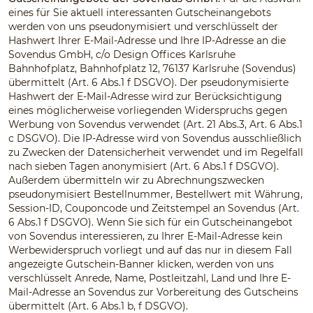
eines für Sie aktuell interessanten Gutscheinangebots
werden von uns pseudonymisiert und verschlüsselt der
Hashwert Ihrer E-Mail-Adresse und Ihre IP-Adresse an die
Sovendus GmbH, c/o Design Offices Karlsruhe
Bahnhofplatz, Bahnhofplatz 12, 76137 Karlsruhe (Sovendus)
übermittelt (Art. 6 Abs.1 f DSGVO). Der pseudonymisierte
Hashwert der E-Mail-Adresse wird zur Berücksichtigung
eines möglicherweise vorliegenden Widerspruchs gegen
Werbung von Sovendus verwendet (Art. 21 Abs.3, Art. 6 Abs.1
c DSGVO). Die IP-Adresse wird von Sovendus ausschließlich
zu Zwecken der Datensicherheit verwendet und im Regelfall
nach sieben Tagen anonymisiert (Art. 6 Abs.1 f DSGVO).
Außerdem übermitteln wir zu Abrechnungszwecken
pseudonymisiert Bestellnummer, Bestellwert mit Währung,
Session-ID, Couponcode und Zeitstempel an Sovendus (Art.
6 Abs.1 f DSGVO). Wenn Sie sich für ein Gutscheinangebot
von Sovendus interessieren, zu Ihrer E-Mail-Adresse kein
Werbewiderspruch vorliegt und auf das nur in diesem Fall
angezeigte Gutschein-Banner klicken, werden von uns
verschlüsselt Anrede, Name, Postleitzahl, Land und Ihre E-
Mail-Adresse an Sovendus zur Vorbereitung des Gutscheins
übermittelt (Art. 6 Abs.1 b, f DSGVO).