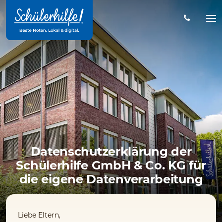
Zum
Hauptinhalt
Na
öff
Datenschutzerklärung der
Schülerhilfe GmbH & Co. KG für
die eigene Datenverarbeitung
Liebe Eltern,