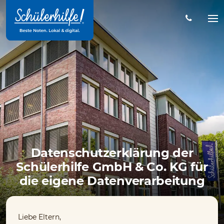
Zum
Hauptinhalt
Na
öff
Datenschutzerklärung der
Schülerhilfe GmbH & Co. KG für
die eigene Datenverarbeitung
Liebe Eltern,