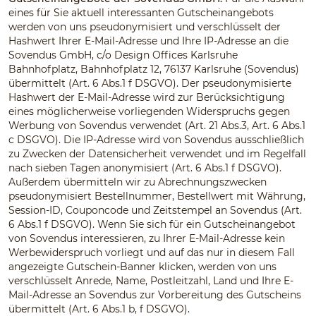
eines für Sie aktuell interessanten Gutscheinangebots
werden von uns pseudonymisiert und verschlüsselt der
Hashwert Ihrer E-Mail-Adresse und Ihre IP-Adresse an die
Sovendus GmbH, c/o Design Offices Karlsruhe
Bahnhofplatz, Bahnhofplatz 12, 76137 Karlsruhe (Sovendus)
übermittelt (Art. 6 Abs.1 f DSGVO). Der pseudonymisierte
Hashwert der E-Mail-Adresse wird zur Berücksichtigung
eines möglicherweise vorliegenden Widerspruchs gegen
Werbung von Sovendus verwendet (Art. 21 Abs.3, Art. 6 Abs.1
c DSGVO). Die IP-Adresse wird von Sovendus ausschließlich
zu Zwecken der Datensicherheit verwendet und im Regelfall
nach sieben Tagen anonymisiert (Art. 6 Abs.1 f DSGVO).
Außerdem übermitteln wir zu Abrechnungszwecken
pseudonymisiert Bestellnummer, Bestellwert mit Währung,
Session-ID, Couponcode und Zeitstempel an Sovendus (Art.
6 Abs.1 f DSGVO). Wenn Sie sich für ein Gutscheinangebot
von Sovendus interessieren, zu Ihrer E-Mail-Adresse kein
Werbewiderspruch vorliegt und auf das nur in diesem Fall
angezeigte Gutschein-Banner klicken, werden von uns
verschlüsselt Anrede, Name, Postleitzahl, Land und Ihre E-
Mail-Adresse an Sovendus zur Vorbereitung des Gutscheins
übermittelt (Art. 6 Abs.1 b, f DSGVO).