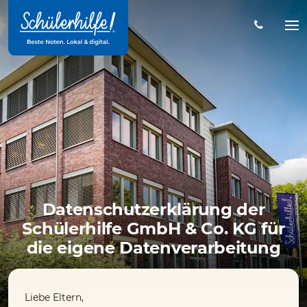
Zum
Hauptinhalt
Na
öff
Datenschutzerklärung der
Schülerhilfe GmbH & Co. KG für
die eigene Datenverarbeitung
Liebe Eltern,