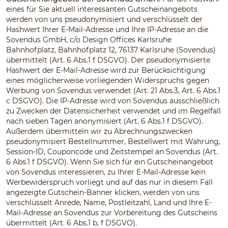
eines für Sie aktuell interessanten Gutscheinangebots
werden von uns pseudonymisiert und verschlüsselt der
Hashwert Ihrer E-Mail-Adresse und Ihre IP-Adresse an die
Sovendus GmbH, c/o Design Offices Karlsruhe
Bahnhofplatz, Bahnhofplatz 12, 76137 Karlsruhe (Sovendus)
übermittelt (Art. 6 Abs.1 f DSGVO). Der pseudonymisierte
Hashwert der E-Mail-Adresse wird zur Berücksichtigung
eines möglicherweise vorliegenden Widerspruchs gegen
Werbung von Sovendus verwendet (Art. 21 Abs.3, Art. 6 Abs.1
c DSGVO). Die IP-Adresse wird von Sovendus ausschließlich
zu Zwecken der Datensicherheit verwendet und im Regelfall
nach sieben Tagen anonymisiert (Art. 6 Abs.1 f DSGVO).
Außerdem übermitteln wir zu Abrechnungszwecken
pseudonymisiert Bestellnummer, Bestellwert mit Währung,
Session-ID, Couponcode und Zeitstempel an Sovendus (Art.
6 Abs.1 f DSGVO). Wenn Sie sich für ein Gutscheinangebot
von Sovendus interessieren, zu Ihrer E-Mail-Adresse kein
Werbewiderspruch vorliegt und auf das nur in diesem Fall
angezeigte Gutschein-Banner klicken, werden von uns
verschlüsselt Anrede, Name, Postleitzahl, Land und Ihre E-
Mail-Adresse an Sovendus zur Vorbereitung des Gutscheins
übermittelt (Art. 6 Abs.1 b, f DSGVO).