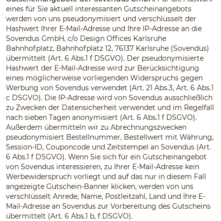
eines für Sie aktuell interessanten Gutscheinangebots
werden von uns pseudonymisiert und verschlüsselt der
Hashwert Ihrer E-Mail-Adresse und Ihre IP-Adresse an die
Sovendus GmbH, c/o Design Offices Karlsruhe
Bahnhofplatz, Bahnhofplatz 12, 76137 Karlsruhe (Sovendus)
übermittelt (Art. 6 Abs.1 f DSGVO). Der pseudonymisierte
Hashwert der E-Mail-Adresse wird zur Berücksichtigung
eines möglicherweise vorliegenden Widerspruchs gegen
Werbung von Sovendus verwendet (Art. 21 Abs.3, Art. 6 Abs.1
c DSGVO). Die IP-Adresse wird von Sovendus ausschließlich
zu Zwecken der Datensicherheit verwendet und im Regelfall
nach sieben Tagen anonymisiert (Art. 6 Abs.1 f DSGVO).
Außerdem übermitteln wir zu Abrechnungszwecken
pseudonymisiert Bestellnummer, Bestellwert mit Währung,
Session-ID, Couponcode und Zeitstempel an Sovendus (Art.
6 Abs.1 f DSGVO). Wenn Sie sich für ein Gutscheinangebot
von Sovendus interessieren, zu Ihrer E-Mail-Adresse kein
Werbewiderspruch vorliegt und auf das nur in diesem Fall
angezeigte Gutschein-Banner klicken, werden von uns
verschlüsselt Anrede, Name, Postleitzahl, Land und Ihre E-
Mail-Adresse an Sovendus zur Vorbereitung des Gutscheins
übermittelt (Art. 6 Abs.1 b, f DSGVO).