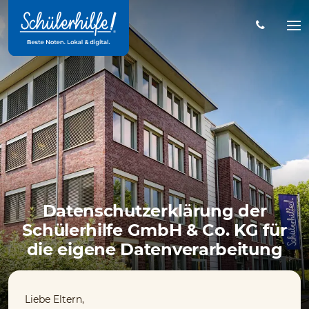
Zum
Hauptinhalt
Na
öff
Datenschutzerklärung der
Schülerhilfe GmbH & Co. KG für
die eigene Datenverarbeitung
Liebe Eltern,