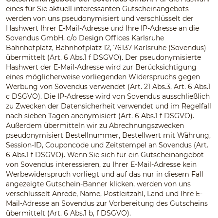
eines für Sie aktuell interessanten Gutscheinangebots
werden von uns pseudonymisiert und verschlüsselt der
Hashwert Ihrer E-Mail-Adresse und Ihre IP-Adresse an die
Sovendus GmbH, c/o Design Offices Karlsruhe
Bahnhofplatz, Bahnhofplatz 12, 76137 Karlsruhe (Sovendus)
übermittelt (Art. 6 Abs.1 f DSGVO). Der pseudonymisierte
Hashwert der E-Mail-Adresse wird zur Berücksichtigung
eines möglicherweise vorliegenden Widerspruchs gegen
Werbung von Sovendus verwendet (Art. 21 Abs.3, Art. 6 Abs.1
c DSGVO). Die IP-Adresse wird von Sovendus ausschließlich
zu Zwecken der Datensicherheit verwendet und im Regelfall
nach sieben Tagen anonymisiert (Art. 6 Abs.1 f DSGVO).
Außerdem übermitteln wir zu Abrechnungszwecken
pseudonymisiert Bestellnummer, Bestellwert mit Währung,
Session-ID, Couponcode und Zeitstempel an Sovendus (Art.
6 Abs.1 f DSGVO). Wenn Sie sich für ein Gutscheinangebot
von Sovendus interessieren, zu Ihrer E-Mail-Adresse kein
Werbewiderspruch vorliegt und auf das nur in diesem Fall
angezeigte Gutschein-Banner klicken, werden von uns
verschlüsselt Anrede, Name, Postleitzahl, Land und Ihre E-
Mail-Adresse an Sovendus zur Vorbereitung des Gutscheins
übermittelt (Art. 6 Abs.1 b, f DSGVO).