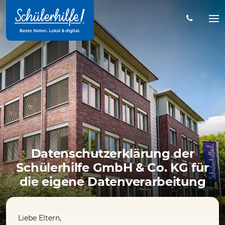
Zum
Hauptinhalt
Na
öff
Datenschutzerklärung der
Schülerhilfe GmbH & Co. KG für
die eigene Datenverarbeitung
Liebe Eltern,