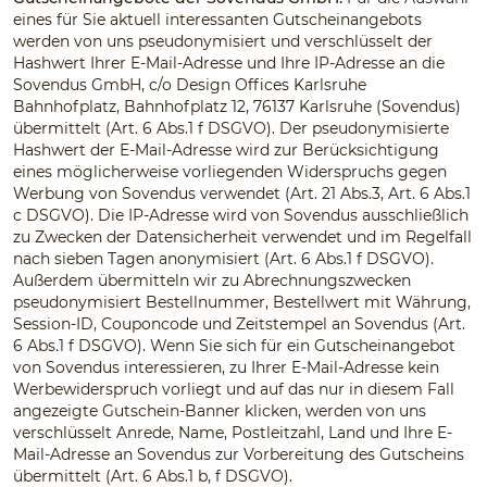
eines für Sie aktuell interessanten Gutscheinangebots
werden von uns pseudonymisiert und verschlüsselt der
Hashwert Ihrer E-Mail-Adresse und Ihre IP-Adresse an die
Sovendus GmbH, c/o Design Offices Karlsruhe
Bahnhofplatz, Bahnhofplatz 12, 76137 Karlsruhe (Sovendus)
übermittelt (Art. 6 Abs.1 f DSGVO). Der pseudonymisierte
Hashwert der E-Mail-Adresse wird zur Berücksichtigung
eines möglicherweise vorliegenden Widerspruchs gegen
Werbung von Sovendus verwendet (Art. 21 Abs.3, Art. 6 Abs.1
c DSGVO). Die IP-Adresse wird von Sovendus ausschließlich
zu Zwecken der Datensicherheit verwendet und im Regelfall
nach sieben Tagen anonymisiert (Art. 6 Abs.1 f DSGVO).
Außerdem übermitteln wir zu Abrechnungszwecken
pseudonymisiert Bestellnummer, Bestellwert mit Währung,
Session-ID, Couponcode und Zeitstempel an Sovendus (Art.
6 Abs.1 f DSGVO). Wenn Sie sich für ein Gutscheinangebot
von Sovendus interessieren, zu Ihrer E-Mail-Adresse kein
Werbewiderspruch vorliegt und auf das nur in diesem Fall
angezeigte Gutschein-Banner klicken, werden von uns
verschlüsselt Anrede, Name, Postleitzahl, Land und Ihre E-
Mail-Adresse an Sovendus zur Vorbereitung des Gutscheins
übermittelt (Art. 6 Abs.1 b, f DSGVO).