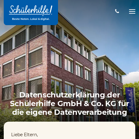
Zum
Hauptinhalt
Na
öff
Datenschutzerklärung der
Schülerhilfe GmbH & Co. KG für
die eigene Datenverarbeitung
Liebe Eltern,