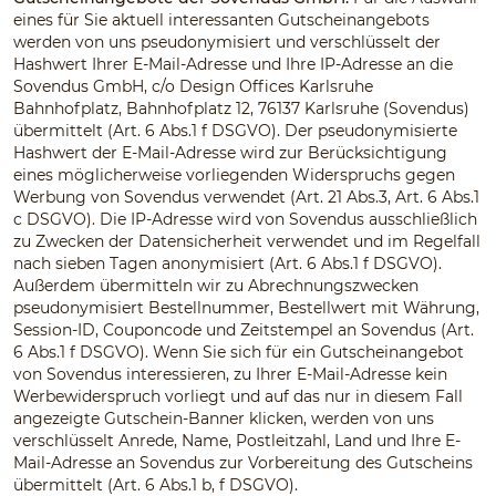
eines für Sie aktuell interessanten Gutscheinangebots
werden von uns pseudonymisiert und verschlüsselt der
Hashwert Ihrer E-Mail-Adresse und Ihre IP-Adresse an die
Sovendus GmbH, c/o Design Offices Karlsruhe
Bahnhofplatz, Bahnhofplatz 12, 76137 Karlsruhe (Sovendus)
übermittelt (Art. 6 Abs.1 f DSGVO). Der pseudonymisierte
Hashwert der E-Mail-Adresse wird zur Berücksichtigung
eines möglicherweise vorliegenden Widerspruchs gegen
Werbung von Sovendus verwendet (Art. 21 Abs.3, Art. 6 Abs.1
c DSGVO). Die IP-Adresse wird von Sovendus ausschließlich
zu Zwecken der Datensicherheit verwendet und im Regelfall
nach sieben Tagen anonymisiert (Art. 6 Abs.1 f DSGVO).
Außerdem übermitteln wir zu Abrechnungszwecken
pseudonymisiert Bestellnummer, Bestellwert mit Währung,
Session-ID, Couponcode und Zeitstempel an Sovendus (Art.
6 Abs.1 f DSGVO). Wenn Sie sich für ein Gutscheinangebot
von Sovendus interessieren, zu Ihrer E-Mail-Adresse kein
Werbewiderspruch vorliegt und auf das nur in diesem Fall
angezeigte Gutschein-Banner klicken, werden von uns
verschlüsselt Anrede, Name, Postleitzahl, Land und Ihre E-
Mail-Adresse an Sovendus zur Vorbereitung des Gutscheins
übermittelt (Art. 6 Abs.1 b, f DSGVO).