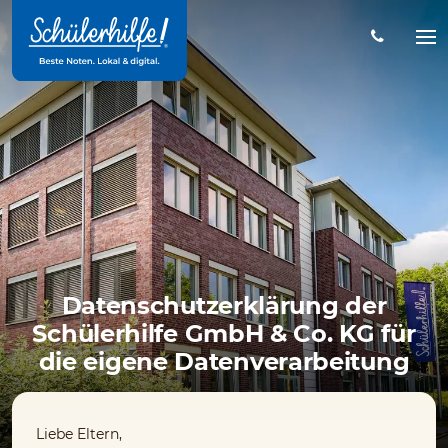
Zum
Hauptinhalt
Na
öff
Datenschutzerklärung der
Schülerhilfe GmbH & Co. KG für
die eigene Datenverarbeitung
Liebe Eltern,