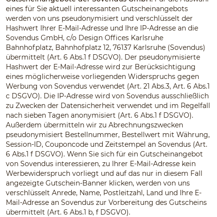
eines für Sie aktuell interessanten Gutscheinangebots
werden von uns pseudonymisiert und verschlüsselt der
Hashwert Ihrer E-Mail-Adresse und Ihre IP-Adresse an die
Sovendus GmbH, c/o Design Offices Karlsruhe
Bahnhofplatz, Bahnhofplatz 12, 76137 Karlsruhe (Sovendus)
übermittelt (Art. 6 Abs.1 f DSGVO). Der pseudonymisierte
Hashwert der E-Mail-Adresse wird zur Berücksichtigung
eines möglicherweise vorliegenden Widerspruchs gegen
Werbung von Sovendus verwendet (Art. 21 Abs.3, Art. 6 Abs.1
c DSGVO). Die IP-Adresse wird von Sovendus ausschließlich
zu Zwecken der Datensicherheit verwendet und im Regelfall
nach sieben Tagen anonymisiert (Art. 6 Abs.1 f DSGVO).
Außerdem übermitteln wir zu Abrechnungszwecken
pseudonymisiert Bestellnummer, Bestellwert mit Währung,
Session-ID, Couponcode und Zeitstempel an Sovendus (Art.
6 Abs.1 f DSGVO). Wenn Sie sich für ein Gutscheinangebot
von Sovendus interessieren, zu Ihrer E-Mail-Adresse kein
Werbewiderspruch vorliegt und auf das nur in diesem Fall
angezeigte Gutschein-Banner klicken, werden von uns
verschlüsselt Anrede, Name, Postleitzahl, Land und Ihre E-
Mail-Adresse an Sovendus zur Vorbereitung des Gutscheins
übermittelt (Art. 6 Abs.1 b, f DSGVO).