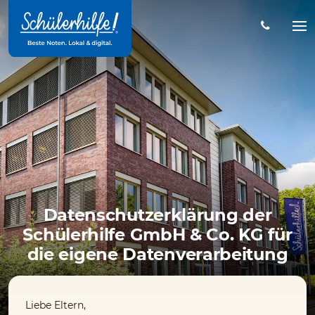
Zum
Hauptinhalt
Na
öff
Datenschutzerklärung der
Schülerhilfe GmbH & Co. KG für
die eigene Datenverarbeitung
Liebe Eltern,