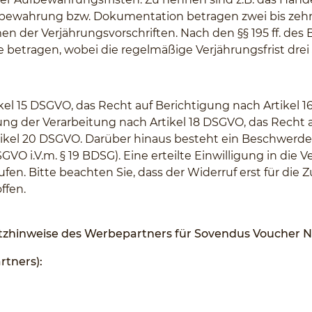
fbewahrung bzw. Dokumentation betragen zwei bis zehn
n der Verjährungsvorschriften. Nach den §§ 195 ff. de
e betragen, wobei die regelmäßige Verjährungsfrist drei 
kel 15 DSGVO, das Recht auf Berichtigung nach Artikel
ung der Verarbeitung nach Artikel 18 DSGVO, das Recht 
tikel 20 DSGVO. Darüber hinaus besteht ein Beschwerder
GVO i.V.m. § 19 BDSG). Eine erteilte Einwilligung in di
en. Bitte beachten Sie, dass der Widerruf erst für die 
ffen.
utzhinweise des Werbepartners für Sovendus Voucher 
tners):