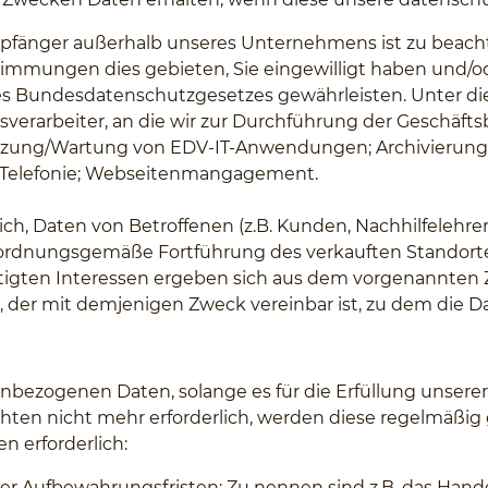
mpfänger außerhalb unseres Unternehmens ist zu beach
immungen dies gebieten, Sie eingewilligt haben und/od
des Bundesdatenschutzgesetzes gewährleisten. Unter 
gsverarbeiter, an die wir zur Durchführung der Geschä
tzung/Wartung von EDV-IT-Anwendungen; Archivierung; C
; Telefonie; Webseitenmangagement.
ich, Daten von Betroffenen (z.B. Kunden, Nachhilfelehrer
e ordnungsgemäße Fortführung des verkauften Standort
echtigten Interessen ergeben sich aus dem vorgenannten 
, der mit demjenigen Zweck vereinbar ist, zu dem die 
bezogenen Daten, solange es für die Erfüllung unserer ge
ichten nicht mehr erforderlich, werden diese regelmäßig ge
n erforderlich:
cher Aufbewahrungsfristen: Zu nennen sind z.B. das Ha