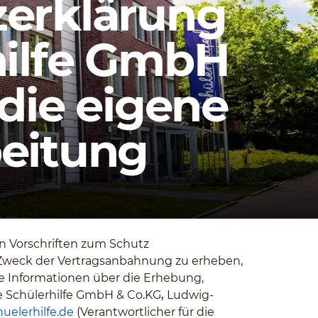
erklärung
hilfe GmbH
 die eigene
eitung
en Vorschriften zum Schutz
Zweck der Vertragsanbahnung zu erheben,
re Informationen über die Erhebung,
e Schülerhilfe GmbH & Co.KG
,
Ludwig-
uelerhilfe.de
(Verantwortlicher für die