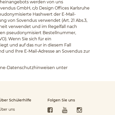
tscheinangebots werden von uns
ovendus GmbH, c/o Design Offices Karlsruhe
pseudonymisierte Hashwert der E-Mail-
g von Sovendus verwendet (Art. 21 Abs.3,
rheit verwendet und im Regelfall nach
cken pseudonymisiert Bestellnummer,
O). Wenn Sie sich für ein
egt und auf das nur in diesem Fall
nd und Ihre E-Mail-Adresse an Sovendus zur
line-Datenschutzhinweisen unter
Über Schülerhilfe
Folgen Sie uns
Facebook
YouTube
Instagram
Über uns