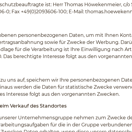
nschutzbeauftragte ist: Herr Thomas Höwekenmeier, c/o
06-0; Fax +49(0)2093606-100; E-Mail:
thomas.hoewekenme
rhobenen personenbezogenen Daten, um mit Ihnen Kont
ertragsanbahnung sowie für Zwecke der Werbung. Darüb
ge für die Verarbeitung ist Ihre Einwilligung nach Artik
GVO. Das berechtigte Interesse folgt aus den vorgenannt
 uns auf, speichern wir Ihre personenbezogenen Daten 
naus werden die Daten für statistische Zwecke verwend
igtes Interesse folgt aus den vorgenannten Zwecken.
beim Verkauf des Standortes
e unserer Unternehmensgruppe nehmen zum Zwecke der 
rarbeitungsaufgaben für die in der Gruppe verbundene
n Zwecken Daten erhalten, wenn diese unsere datensch