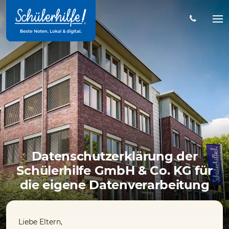
Zum
Hauptinhalt
Na
öff
Datenschutzerklärung der
Schülerhilfe GmbH & Co. KG für
die eigene Datenverarbeitung
Liebe Eltern,