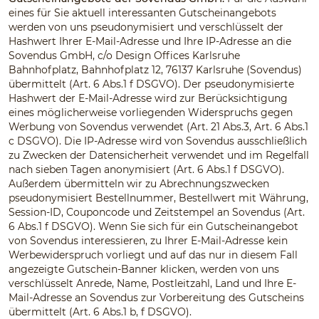
eines für Sie aktuell interessanten Gutscheinangebots
werden von uns pseudonymisiert und verschlüsselt der
Hashwert Ihrer E-Mail-Adresse und Ihre IP-Adresse an die
Sovendus GmbH, c/o Design Offices Karlsruhe
Bahnhofplatz, Bahnhofplatz 12, 76137 Karlsruhe (Sovendus)
übermittelt (Art. 6 Abs.1 f DSGVO). Der pseudonymisierte
Hashwert der E-Mail-Adresse wird zur Berücksichtigung
eines möglicherweise vorliegenden Widerspruchs gegen
Werbung von Sovendus verwendet (Art. 21 Abs.3, Art. 6 Abs.1
c DSGVO). Die IP-Adresse wird von Sovendus ausschließlich
zu Zwecken der Datensicherheit verwendet und im Regelfall
nach sieben Tagen anonymisiert (Art. 6 Abs.1 f DSGVO).
Außerdem übermitteln wir zu Abrechnungszwecken
pseudonymisiert Bestellnummer, Bestellwert mit Währung,
Session-ID, Couponcode und Zeitstempel an Sovendus (Art.
6 Abs.1 f DSGVO). Wenn Sie sich für ein Gutscheinangebot
von Sovendus interessieren, zu Ihrer E-Mail-Adresse kein
Werbewiderspruch vorliegt und auf das nur in diesem Fall
angezeigte Gutschein-Banner klicken, werden von uns
verschlüsselt Anrede, Name, Postleitzahl, Land und Ihre E-
Mail-Adresse an Sovendus zur Vorbereitung des Gutscheins
übermittelt (Art. 6 Abs.1 b, f DSGVO).