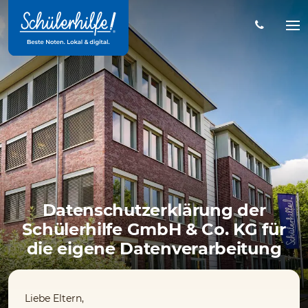
Zum
Hauptinhalt
Na
öff
Datenschutzerklärung der
Schülerhilfe GmbH & Co. KG für
die eigene Datenverarbeitung
Liebe Eltern,