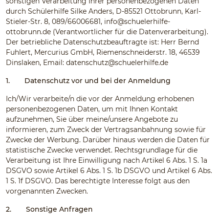
sonstigen Verarbeitung Ihrer personenbezogenen Daten
durch Schülerhilfe Silke Anders, D-85521 Ottobrunn, Karl-
Stieler-Str. 8, 089/66006681,
info@schuelerhilfe-
ottobrunn.de
(Verantwortlicher für die Datenverarbeitung).
Der betriebliche Datenschutzbeauftragte ist: Herr Bernd
Fuhlert, Mercurius GmbH, Riemenschneiderstr. 18, 46539
Dinslaken, Email:
datenschutz@schuelerhilfe.de
1.
Datenschutz vor und bei der Anmeldung
Ich/Wir verarbeite/n die vor der Anmeldung erhobenen
personenbezogenen Daten, um mit Ihnen Kontakt
aufzunehmen, Sie über meine/unsere Angebote zu
informieren, zum Zweck der Vertragsanbahnung sowie für
Zwecke der Werbung. Darüber hinaus werden die Daten für
statistische Zwecke verwendet. Rechtsgrundlage für die
Verarbeitung ist Ihre Einwilligung nach Artikel 6 Abs. 1 S. 1a
DSGVO sowie Artikel 6 Abs. 1 S. 1b DSGVO und Artikel 6 Abs.
1 S. 1f DSGVO. Das berechtigte Interesse folgt aus den
vorgenannten Zwecken.
2.
Sonstige Anfragen