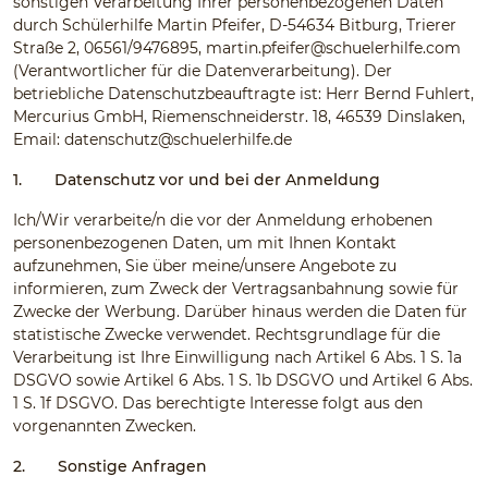
sonstigen Verarbeitung Ihrer personenbezogenen Daten
durch Schülerhilfe Martin Pfeifer, D-54634 Bitburg, Trierer
Straße 2, 06561/9476895,
martin.pfeifer@schuelerhilfe.com
(Verantwortlicher für die Datenverarbeitung). Der
betriebliche Datenschutzbeauftragte ist: Herr Bernd Fuhlert,
Mercurius GmbH, Riemenschneiderstr. 18, 46539 Dinslaken,
Email:
datenschutz@schuelerhilfe.de
1.
Datenschutz vor und bei der Anmeldung
Ich/Wir verarbeite/n die vor der Anmeldung erhobenen
personenbezogenen Daten, um mit Ihnen Kontakt
aufzunehmen, Sie über meine/unsere Angebote zu
informieren, zum Zweck der Vertragsanbahnung sowie für
Zwecke der Werbung. Darüber hinaus werden die Daten für
statistische Zwecke verwendet. Rechtsgrundlage für die
Verarbeitung ist Ihre Einwilligung nach Artikel 6 Abs. 1 S. 1a
DSGVO sowie Artikel 6 Abs. 1 S. 1b DSGVO und Artikel 6 Abs.
1 S. 1f DSGVO. Das berechtigte Interesse folgt aus den
vorgenannten Zwecken.
2.
Sonstige Anfragen