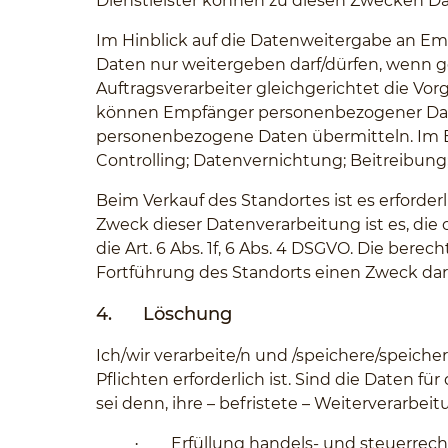
Dienstleister können zu diesen Zwecken D
Im Hinblick auf die Datenweitergabe an E
Daten nur weitergeben darf/dürfen, wenn g
Auftragsverarbeiter gleichgerichtet die 
können Empfänger personenbezogener Daten 
personenbezogene Daten übermitteln. Im E
Controlling; Datenvernichtung; Beitreibun
Beim Verkauf des Standortes ist es erforderl
Zweck dieser Datenverarbeitung ist es, di
die Art. 6 Abs. 1f, 6 Abs. 4 DSGVO. Die ber
Fortführung des Standorts einen Zweck dar
4.
Löschung
Ich/wir verarbeite/n und /speichere/speich
Pflichten erforderlich ist. Sind die Daten fü
sei denn, ihre – befristete – Weiterverarbei
Erfüllung handels- und steuerrec
·