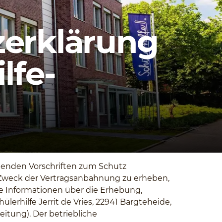
erklärung
lfe-
ltenden Vorschriften zum Schutz
Zweck der Vertragsanbahnung zu erheben,
re Informationen über die Erhebung,
rhilfe Jerrit de Vries, 22941 Bargteheide,
eitung). Der betriebliche