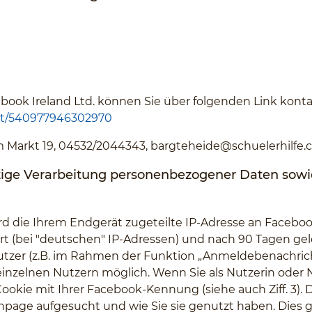
ook Ireland Ltd. können Sie über folgenden Link konta
ct/540977946302970
Am Markt 19, 04532/2044343,
bargteheide@schuelerhilfe
ige Verarbeitung personenbezogener Daten sowi
rd die Ihrem Endgerät zugeteilte IP-Adresse an Facebo
rt (bei "deutschen" IP-Adressen) und nach 90 Tagen gel
utzer (z.B. im Rahmen der Funktion „Anmeldebenachrich
inzelnen Nutzern möglich. Wenn Sie als Nutzerin oder 
Cookie mit Ihrer Facebook-Kennung (siehe auch Ziff. 3).
npage aufgesucht und wie Sie sie genutzt haben. Dies gi