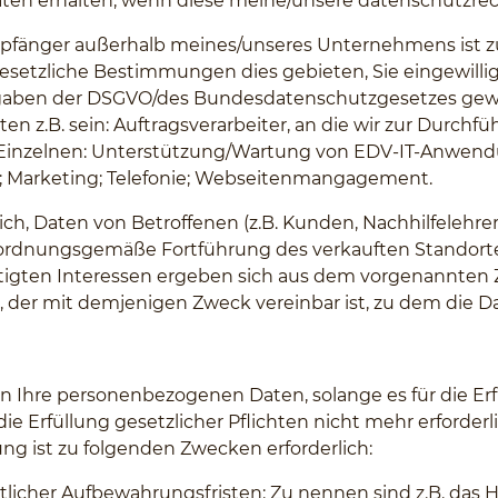
aten erhalten, wenn diese meine/unsere datenschutzre
mpfänger außerhalb meines/unseres Unternehmens ist z
esetzliche Bestimmungen dies gebieten, Sie eingewilli
Vorgaben der DSGVO/des Bundesdatenschutzgesetzes gew
z.B. sein: Auftragsverarbeiter, an die wir zur Durchf
inzelnen: Unterstützung/Wartung von EDV-IT-Anwendung
g; Marketing; Telefonie; Webseitenmangagement.
ich, Daten von Betroffenen (z.B. Kunden, Nachhilfelehrer
e ordnungsgemäße Fortführung des verkauften Standort
echtigten Interessen ergeben sich aus dem vorgenannten 
, der mit demjenigen Zweck vereinbar ist, zu dem die 
ern Ihre personenbezogenen Daten, solange es für die Er
r die Erfüllung gesetzlicher Pflichten nicht mehr erforde
tung ist zu folgenden Zwecken erforderlich:
htlicher Aufbewahrungsfristen: Zu nennen sind z.B. das