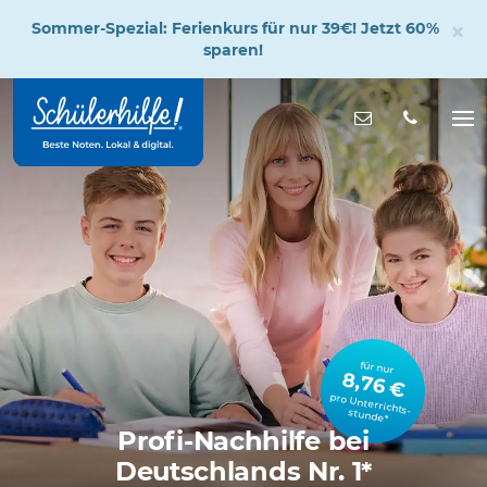
×
Sommer-Spezial: Ferienkurs für nur 39€! Jetzt 60%
sparen!
Zum
Hauptinhalt
Nachricht s
Na
öff
für nur
8,76 €
pro Unterrichts­stunde*
Profi-Nachhilfe bei
Deutschlands Nr. 1*