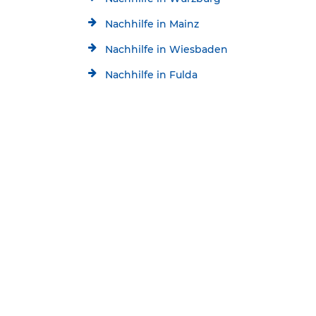
Nachhilfe in Mainz
Nachhilfe in Wiesbaden
Nachhilfe in Fulda
Nachhilfe in Heidelberg
Kostenlose Beratung
Jetzt kostenlos testen!
Nachhilfe in Mannheim
06021 / 4959015
Startseite
Standorte
Schülerhilfe Nachhilfe Hösbach
* Alle aktuellen Angebote im Überblick: