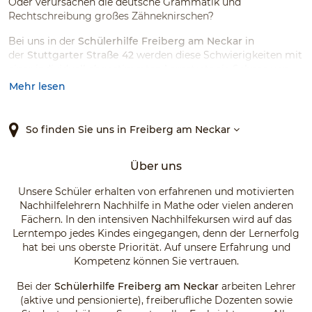
Oder verursachen die deutsche Grammatik und
Rechtschreibung großes Zähneknirschen?
Bei uns in der
Schülerhilfe Freiberg am Neckar
in
der
Stuttgarter Straße 42
werden diese Schwierigkeiten mit
einer individuell abgestimmten Lernstrategie Schnee von
gestern. Egal für welches Fach, für welche Klasse oder für
Mehr lesen
welche Schulart, ob als Einzel- oder als Gruppenunterricht
mit drei bis fünf Schülern oder aber als Ferien- oder
Prüfungsvorbereitungskurs, wir bieten für sämtlichen
So finden Sie uns in Freiberg am Neckar
Bedarf Nachhilfe an.
Gemeinsam mit unseren professionellen Lehrkräften
Über uns
schaffen wir das!
Unsere Schüler erhalten von erfahrenen und motivierten
Nachhilfelehrern Nachhilfe in Mathe oder vielen anderen
Fächern. In den intensiven Nachhilfekursen wird auf das
Lerntempo jedes Kindes eingegangen, denn der Lernerfolg
hat bei uns oberste Priorität. Auf unsere Erfahrung und
Kompetenz können Sie vertrauen.
Bei der
Schülerhilfe Freiberg am Neckar
arbeiten Lehrer
(aktive und pensionierte), freiberufliche Dozenten sowie