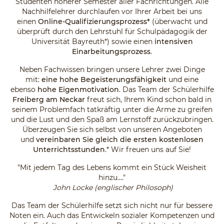
Studenten höherer Semester aller Fachrichtungen. Alle
Nachhilfelehrer durchlaufen vor Ihrer Arbeit bei uns
einen
Online-Qualifizierungsprozess*
(überwacht und
überprüft durch den Lehrstuhl für Schulpädagogik der
Universität Bayreuth*) sowie einen
intensiven
Einarbeitungsprozess
.
Neben Fachwissen bringen unsere Lehrer zwei Dinge
mit:
eine hohe Begeisterungsfähigkeit
und eine
ebenso
hohe Eigenmotivation
. Das Team der Schülerhilfe
Freiberg am Neckar
freut sich, Ihrem Kind schon bald in
seinem Problemfach tatkräftig unter die Arme zu greifen
und die Lust und den Spaß am Lernstoff zurückzubringen.
Überzeugen Sie sich selbst von unseren Angeboten
und
vereinbaren Sie gleich die ersten kostenlosen
Unterrichtsstunden
.* Wir freuen uns auf Sie!
"Mit jedem Tag des Lebens kommt ein Stück Weisheit
hinzu...."
John Locke (englischer Philosoph)
Das Team der Schülerhilfe setzt sich nicht nur für bessere
Noten ein. Auch das Entwickeln sozialer Kompetenzen und