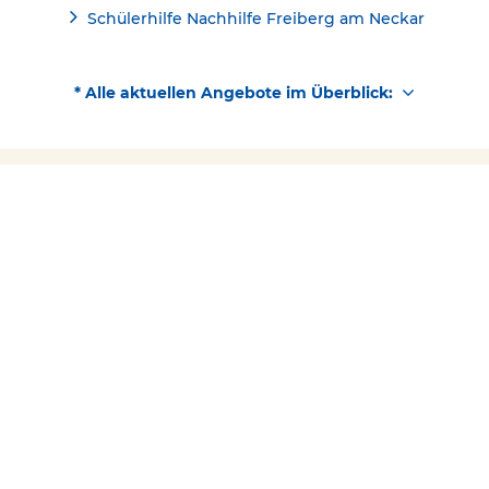
Schülerhilfe Nachhilfe Freiberg am Neckar
* Alle aktuellen Angebote im Überblick:
Kostenlose Beratung
Schülerhilfe jetzt kostenlos
Kontakt
07141/9920570
testen!
Über Schülerhilfe
Folgen Sie uns
Facebook
YouTube
Instagram
Barrierefreiheit