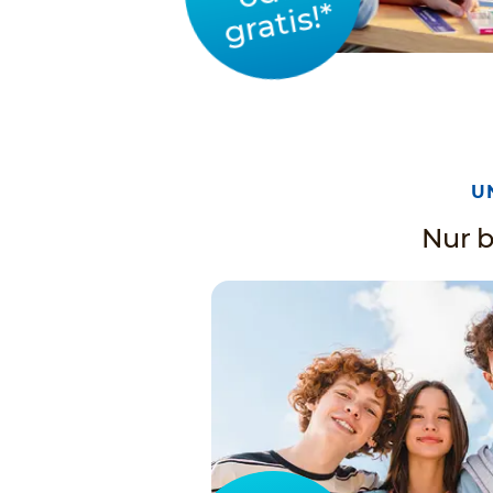
gratis!*
U
Nur b