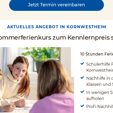
Jetzt Termin vereinbaren
AKTUELLES ANGEBOT IN KORNWESTHEIM
Sommerferienkurs zum Kennlernpreis s
10 Stunden Feri
Schülerhilfe 
Kornwesthei
Nachhilfe in 
Klassen und
In wenigen S
aufholen
Profi-Nachhil