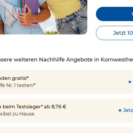
Jetzt 1
sere weiteren Nachhilfe Angebote in Kornwesth
den gratis!*
★ 
fe Nr. 1 testen!*
e beim Testsieger* ab 8,76 €
★ Jetz
xibel zu Hause