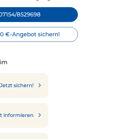
07154/8529698
00 €-Angebot sichern!
eim
Jetzt sichern!
t informieren