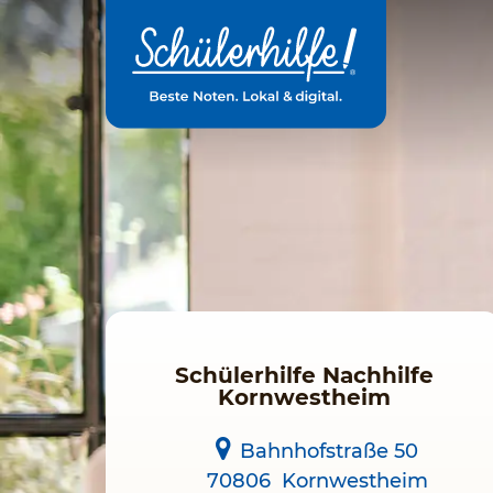
Zum
Hauptinhalt
Schülerhilfe Nachhilfe
Kornwestheim
Bahnhofstraße 50
70806
Kornwestheim