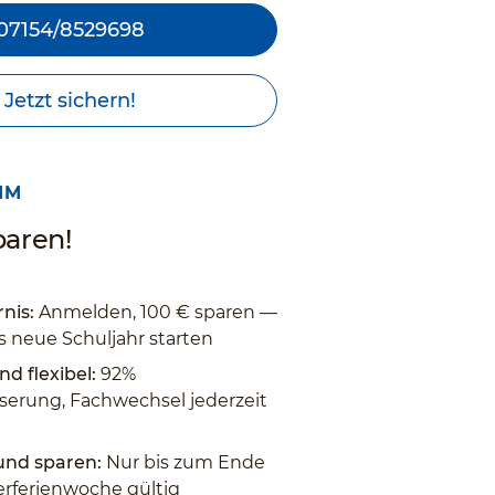
07154/8529698
Jetzt sichern!
IM
paren!
nis:
Anmelden, 100 € sparen —
s neue Schuljahr starten
nd flexibel:
92%
erung, Fachwechsel jederzeit
 und sparen:
Nur bis zum Ende
rferienwoche gültig