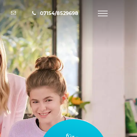
Nachricht schreiben
07154/8529698
Navigation
öffnen