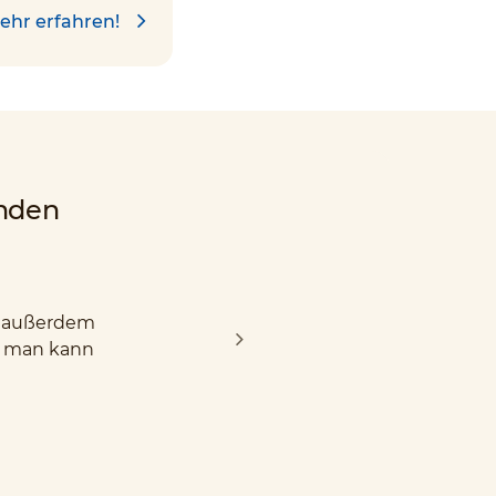
ehr erfahren!
nden
nd außerdem
d man kann