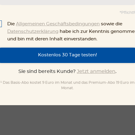
*Pflichtf
Die
Allgemeinen Geschäftsbedingungen
sowie die
Datenschutzerklärung
habe ich zur Kenntnis genomm
und bin mit deren Inhalt einverstanden.
Kostenlos 30 Tage testen!
Sie sind bereits Kunde?
Jetzt anmelden
.
¹ Das Basis-Abo kostet 9 Euro im Monat und das Premium-Abo 19 Euro im
Monat.