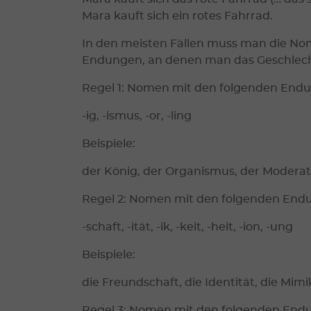
Mara kauft sich ein rotes Fahrrad.
In den meisten Fällen muss man die Nome
Endungen, an denen man das Geschlecht
Regel 1: Nomen mit den folgenden Endun
-ig, -ismus, -or, -ling
Beispiele:
der König, der Organismus, der Moderato
Regel 2: Nomen mit den folgenden Endun
-schaft, -ität, -ik, -keit, -heit, -ion, -ung
Beispiele:
die Freundschaft, die Identität, die Mimik
Regel 3: Nomen mit den folgenden Endun