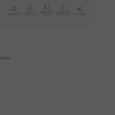
Online
Nachhilfe
Nachhilfe
Einloggen
Startseite
Nachhilfe
vor Ort
Standorte
 mehr.