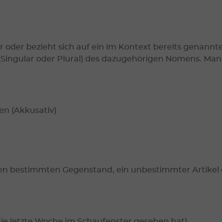
r oder bezieht sich auf ein im Kontext bereits genann
l (Singular oder Plural) des dazugehörigen Nomens. M
den (Akkusativ)
inen bestimmten Gegenstand, ein unbestimmter Artike
 sie letzte Woche im Schaufenster gesehen hat).