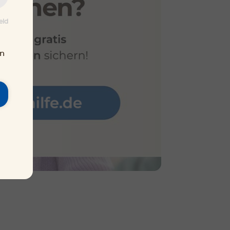
eld
en