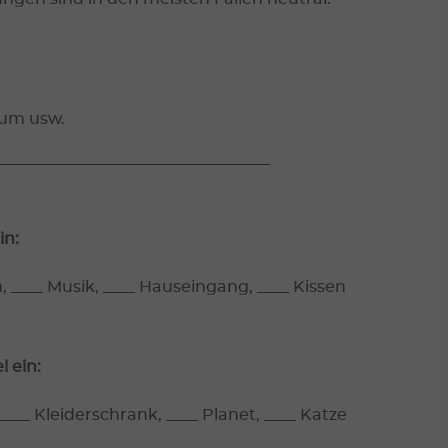
tum usw.
__________________________________
in:
h, ____ Musik, ____ Hauseingang, ____ Kissen
 ein:
 ____ Kleiderschrank, ____ Planet, ____ Katze