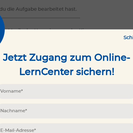
u die Aufgabe bearbeitet hast.
__________________________________
 die Musik, der Hauseingang, das Kissen
Sch
 ein Kleiderschrank, ein Planet, eine Katze
Jetzt Zugang zum Online-
LernCenter sichern!