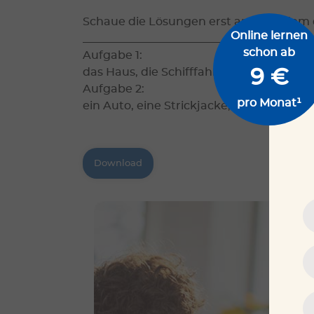
Schaue die Lösungen erst an, nachdem d
Online lernen
_________________________________________
schon ab
Aufgabe 1:
das Haus, die Schifffahrt, das Lesebuch,
9 €
Aufgabe 2:
pro Monat¹
ein Auto, eine Strickjacke, eine Zeitung,
Download