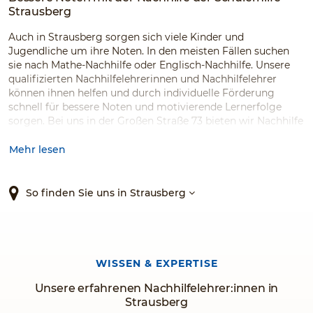
Strausberg
Auch in Strausberg sorgen sich viele Kinder und
Jugendliche um ihre Noten. In den meisten Fällen suchen
sie nach Mathe-Nachhilfe oder Englisch-Nachhilfe. Unsere
qualifizierten Nachhilfelehrerinnen und Nachhilfelehrer
können ihnen helfen und durch individuelle Förderung
schnell für bessere Noten und motivierende Lernerfolge
sorgen. Bei uns in der Großen Straße 73 bieten wir Nachhilfe
für viele Fächer, Klassen und Schularten. Auch Ferienkurse
oder Kurse zur Prüfungsvorbereitung mildern den Stress
Mehr lesen
und die Prüfungsängste. Gemeinsam schaffen wir das!
So finden Sie uns in Strausberg
WISSEN & EXPERTISE
Unsere erfahrenen Nachhilfelehrer:innen in
Strausberg