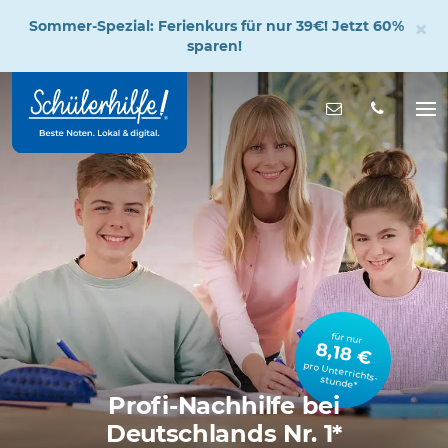
×
Sommer-Spezial: Ferienkurs für nur 39€! Jetzt 60%
sparen!
Zum
Hauptinhalt
Nachricht s
Na
öff
für nur
8,18 €
pro Unterrichts­stunde*
Profi-Nachhilfe bei
Deutschlands Nr. 1*