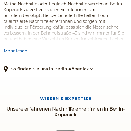
Mathe-Nachhilfe oder Englisch-Nachhilfe werden in Berlin-
Köpenick zurzeit von vielen Schülerinnen und
Schülern benötigt. Bei der Schülerhilfe helfen hoch
qualifizierte Nachhilfelehrer:innen und sorgen mit
individueller Förderung dafür, dass sich die Noten schnell
verbessern. In der Bahnhofstraße 43 sind wir immer für Sie
da und haben eine Vielzahl an Kursen für zahlreiche Fächer
im Angebot – für alle Klassen und Schularten. Vertrauen Sie
dem meistausgezeichneten Nachhilfeinstitut!*
Mehr lesen
So finden Sie uns in Berlin-Köpenick
WISSEN & EXPERTISE
Unsere erfahrenen Nachhilfelehrer:innen in Berlin-
Köpenick