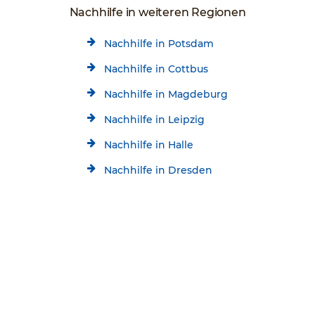
Nachhilfe in weiteren Regionen
Nachhilfe in Potsdam
Nachhilfe in Cottbus
Nachhilfe in Magdeburg
Nachhilfe in Leipzig
Nachhilfe in Halle
Nachhilfe in Dresden
Nachhilfe in Chemnitz
Kostenlose Beratung
Jetzt kostenlos testen!
Nachhilfe in Wolfsburg
030/84854670
Startseite
Standorte
Berlin Nachhilfe
Schülerhilfe Nachhilfe Berlin-Köpenick