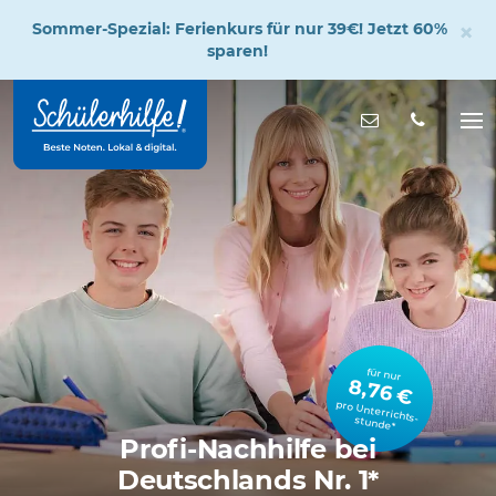
×
Sommer-Spezial: Ferienkurs für nur 39€! Jetzt 60%
sparen!
Zum
Hauptinhalt
Nachricht s
Na
öff
für nur
8,76 €
pro Unterrichts­stunde*
Profi-Nachhilfe bei
Deutschlands Nr. 1*