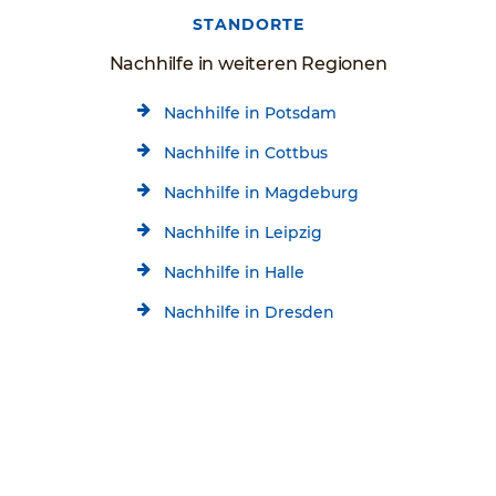
STANDORTE
Nachhilfe in weiteren Regionen
Nachhilfe in Potsdam
Nachhilfe in Cottbus
Nachhilfe in Magdeburg
Nachhilfe in Leipzig
Nachhilfe in Halle
Nachhilfe in Dresden
Nachhilfe in Chemnitz
Kostenlose Beratung
Jetzt kostenlos testen!
Nachhilfe in Wolfsburg
030/84853795
Startseite
Standorte
Berlin Nachhilfe
Schülerhilfe Nachhilfe Berlin-Adlershof