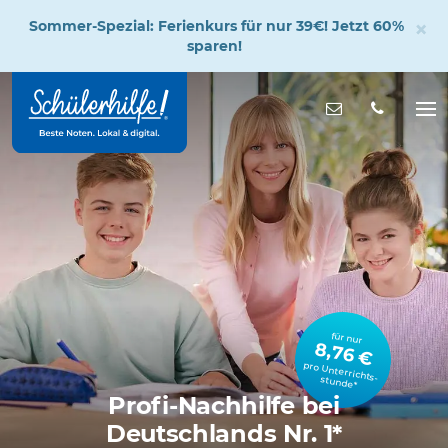
×
Sommer-Spezial: Ferienkurs für nur 39€! Jetzt 60%
sparen!
Zum
Hauptinhalt
Nachricht s
Na
öff
für nur
8,76 €
pro Unterrichts­stunde*
Profi-Nachhilfe bei
Deutschlands Nr. 1*