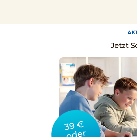
AK
Jetzt 
39 €
oder