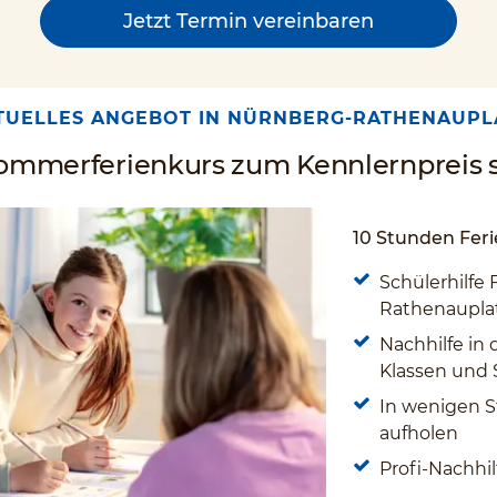
Jetzt Termin vereinbaren
TUELLES ANGEBOT IN NÜRNBERG-RATHENAUPL
Sommerferienkurs zum Kennlernpreis s
10 Stunden Feri
Schülerhilfe 
Rathenauplat
Nachhilfe in 
Klassen und
In wenigen S
aufholen
Profi-Nachhil