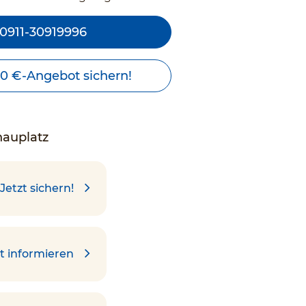
0911-30919996
00 €-Angebot sichern!
nauplatz
Jetzt sichern!
t informieren