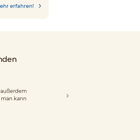
ehr erfahren!
nden
nd außerdem
d man kann