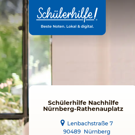
Zum
Hauptinhalt
Schülerhilfe Nachhilfe
Nürnberg-Rathenauplatz
Lenbachstraße 7
90489
Nürnberg