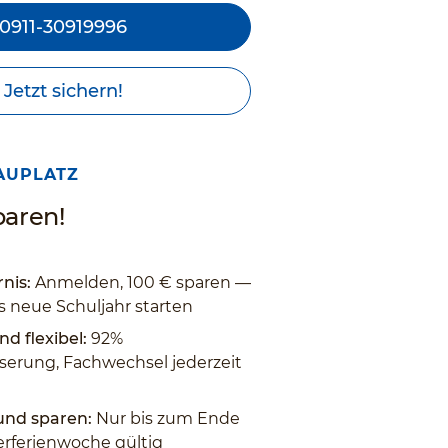
0911-30919996
Jetzt sichern!
AUPLATZ
paren!
nis:
Anmelden, 100 € sparen —
s neue Schuljahr starten
nd flexibel:
92%
erung, Fachwechsel jederzeit
 und sparen:
Nur bis zum Ende
rferienwoche gültig