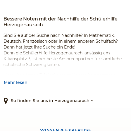
Bessere Noten mit der Nachhilfe der Schülerhilfe
Herzogenaurach
Sind Sie auf der Suche nach Nachhilfe? In Mathematik,
Deutsch, Französisch oder in einem anderen Schulfach?
Dann hat jetzt Ihre Suche ein Ende!
Denn die Schülerhilfe Herzogenaurach, ansässig am
Kiliansplatz 3, ist der beste Ansprechpartner für sämtliche
schulische Schwierigkeiten.
Unser bewährtes Erfolgskonzept: Unsere kompetenten
Nachhilfelehrer:innen ermitteln die individuellen Schwächen
Mehr lesen
und Stärken der Schülerinnen und Schüler und entwickeln
auf Grundlage dessen ein passendes Förderprogramm,
welches nicht nur dabei hilft, die Schulnoten nachhaltig zu
So finden Sie uns in Herzogenaurach
verbessern, sondern welches ebenfalls die Freude sowie die
Motivation am Lernen zurückbringt als auch das
Selbstbewusstsein und die sozialen Kompetenzen stärkt.
Dadurch garantieren wir Ihnen die bestmöglichen
WISSEN & EXPERTISE