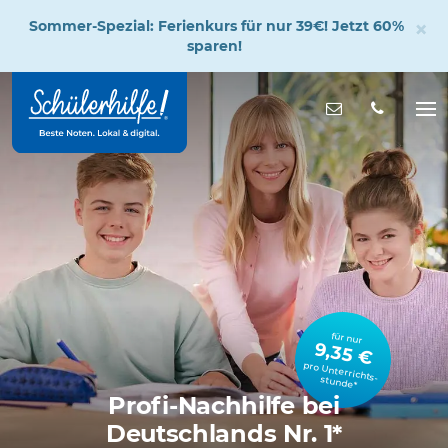
×
Sommer-Spezial: Ferienkurs für nur 39€! Jetzt 60%
sparen!
Zum
Hauptinhalt
Nachricht s
Na
öff
für nur
9,35 €
pro Unterrichts­stunde*
Profi-Nachhilfe bei
Deutschlands Nr. 1*