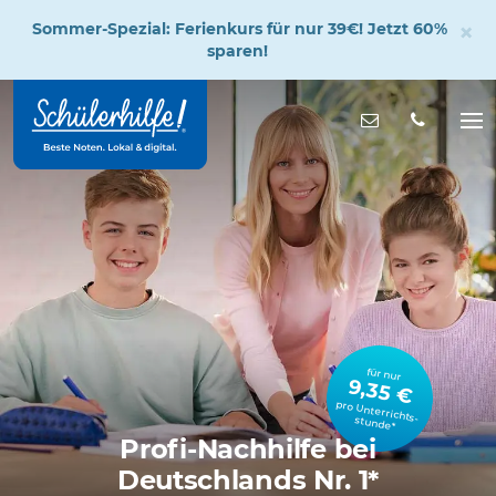
×
Sommer-Spezial: Ferienkurs für nur 39€! Jetzt 60%
sparen!
Zum
Hauptinhalt
Nachricht s
Na
öff
für nur
9,35 €
pro Unterrichts­stunde*
Profi-Nachhilfe bei
Deutschlands Nr. 1*