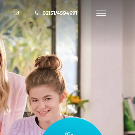
Nachricht schreiben
02151/4594691
Navigation
öffnen