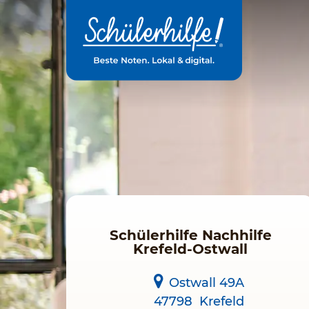
Zum
Hauptinhalt
Schülerhilfe Nachhilfe
Krefeld-Ostwall
Ostwall 49A
47798
Krefeld