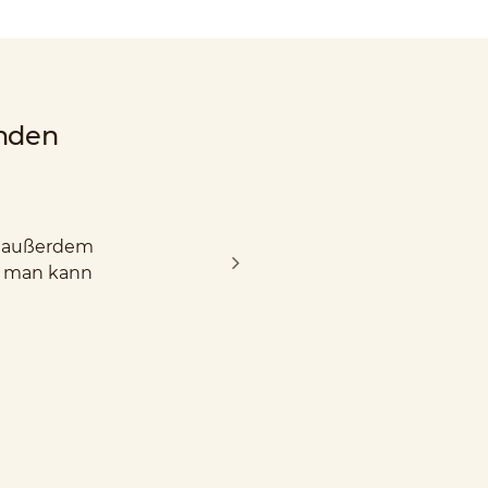
nden
nd außerdem
d man kann