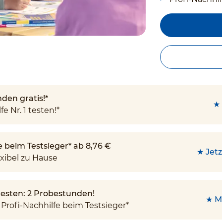
den gratis!*
★ 
fe Nr. 1 testen!*
e beim Testsieger* ab 8,76 €
★ Jetz
xibel zu Hause
 testen: 2 Probestunden!
★ M
Profi-Nachhilfe beim Testsieger*