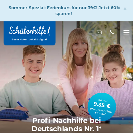
×
Sommer-Spezial: Ferienkurs für nur 39€! Jetzt 60%
sparen!
Zum
Hauptinhalt
Nachricht s
Na
öff
für nur
9,35 €
pro Unterrichts­stunde*
Profi-Nachhilfe bei
Deutschlands Nr. 1*