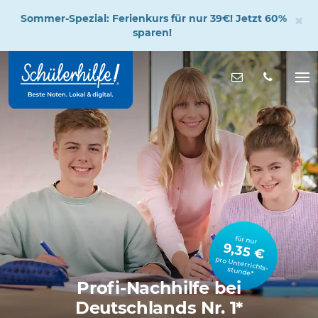
×
Sommer-Spezial: Ferienkurs für nur 39€! Jetzt 60%
sparen!
Zum
Hauptinhalt
Nachricht s
Na
öff
für nur
9,35 €
pro Unterrichts­stunde*
Profi-Nachhilfe bei
Deutschlands Nr. 1*