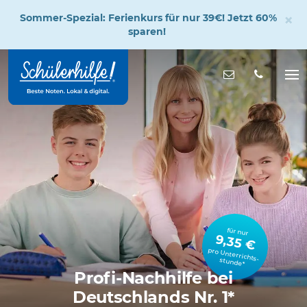
×
Sommer-Spezial: Ferienkurs für nur 39€! Jetzt 60%
sparen!
Zum
Hauptinhalt
Nachricht s
Na
öff
für nur
9,35 €
pro Unterrichts­stunde*
Profi-Nachhilfe bei
Deutschlands Nr. 1*