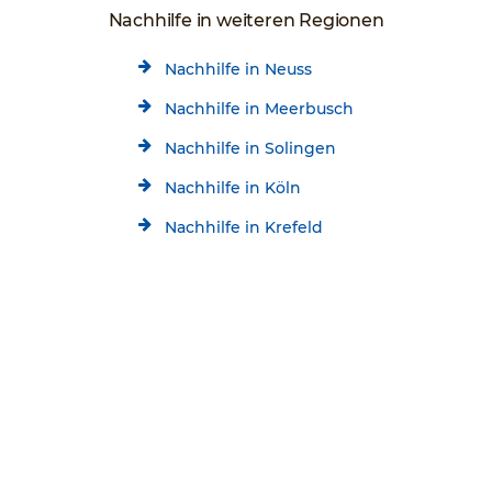
Nachhilfe in weiteren Regionen
Nachhilfe in Neuss
Nachhilfe in Meerbusch
Nachhilfe in Solingen
Nachhilfe in Köln
Nachhilfe in Krefeld
Nachhilfe in Remscheid
Kostenlose Beratung
Jetzt kostenlos testen!
Nachhilfe in Mülheim
0211/21092172
Startseite
Standorte
Düsseldorf Nachhilfe
Schülerhilfe Nachhilfe Düsseldorf-Eller
* Alle aktuellen Angebote im Überblick: