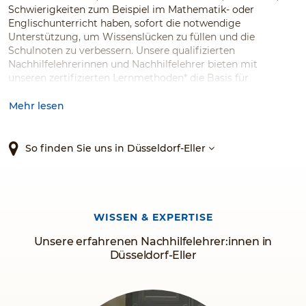
Schwierigkeiten zum Beispiel im Mathematik- oder
Englischunterricht haben, sofort die notwendige
Unterstützung, um Wissenslücken zu füllen und die
Schulnoten zu verbessern. Unsere qualifizierten
Nachhilfelehrerinnen und Nachhilfelehrer bieten mit
unseren zertifizierten Lernmethoden* die Basis für
nachhaltige Lernerfolge. Dabei können Kinder und
Jugendliche selbst entscheiden, womit sie sich am wohlsten
Mehr lesen
fühlen, ob im Gruppen- oder im Einzelunterricht. Auch
spezielle Angebote wie Ferienkurse haben wir im
Programm. Testen Sie den Testsieger!*
So finden Sie uns in Düsseldorf-Eller
WISSEN & EXPERTISE
Unsere erfahrenen Nachhilfelehrer:innen in
Düsseldorf-Eller