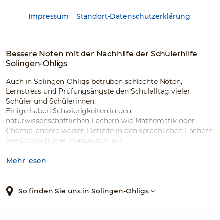
Impressum
Standort-Datenschutzerklärung
Bessere Noten mit der Nachhilfe der Schülerhilfe
Solingen-Ohligs
Auch in Solingen-Ohligs betrüben schlechte Noten,
Lernstress und Prüfungsängste den Schulalltag vieler
Schüler und Schülerinnen.
Einige haben Schwierigkeiten in den
naturwissenschaftlichen Fächern wie Mathematik oder
Chemie, andere weisen Defizite in den sprachlichen Fächern
wie Englisch oder Französisch auf.
Doch egal, wo die Schwächen Ihres Kindes liegen, wir
können helfen!
Mehr lesen
Denn unser Schülerhilfe Standort in der Rheinstraße 58
bietet Nachhilfeunterricht für zahlreiche Schulfächer, für
jede Klasse sowie für jede Schulart an, geführt von unseren
So finden Sie uns in Solingen-Ohligs
fachlich als auch pädagogisch kompetenten
Nachhilfelehrern und -lehrerinnen.
Unser breites Nachhilfeangebot umfasst dabei ebenfalls