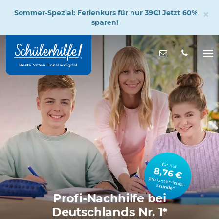
×
Sommer-Spezial: Ferienkurs für nur 39€! Jetzt 60%
sparen!
Zum
Hauptinhalt
Nachricht s
Na
öff
für nur
8,76 €
pro Unterrichts­stunde*
Profi-Nachhilfe bei
Deutschlands Nr. 1*