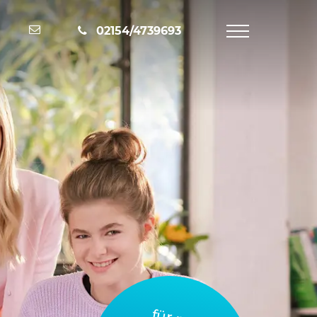
Nachricht schreiben
02154/4739693
Navigation
öffnen