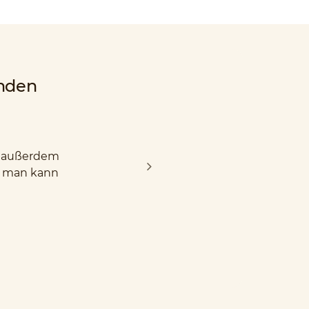
nden
nd außerdem
d man kann