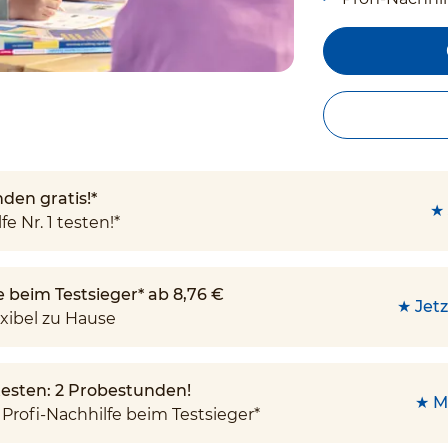
den gratis!*
★ 
fe Nr. 1 testen!*
e beim Testsieger* ab 8,76 €
★ Jetz
xibel zu Hause
 testen: 2 Probestunden!
★ M
Profi-Nachhilfe beim Testsieger*