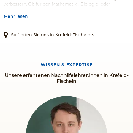
verbessern. Ob für den Mathematik-, Biologie- oder
Englischunterricht, wir bieten Nachhilfe für zahlreiche
Fächer, für jede Klasse und für jede Schulart an.
Mehr lesen
Warten Sie nicht länger, sondern vertrauen Sie dem
Original!
So finden Sie uns in Krefeld-Fischeln
WISSEN & EXPERTISE
Unsere erfahrenen Nachhilfelehrer:innen in Krefeld-
Fischeln