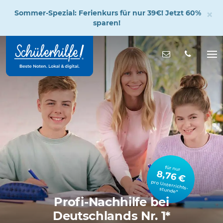
×
Sommer-Spezial: Ferienkurs für nur 39€! Jetzt 60%
sparen!
Zum
Hauptinhalt
Nachricht s
Na
öff
für nur
8,76 €
pro Unterrichts­stunde*
Profi-Nachhilfe bei
Deutschlands Nr. 1*