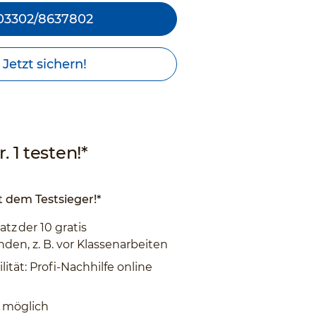
03302/8637802
Jetzt sichern!
. 1 testen!*
 dem Testsieger!*
atz der 10 gratis
den, z. B. vor Klassenarbeiten
lität: Profi-Nachhilfe online
 möglich