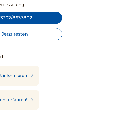
erbesserung
3302/8637802
Jetzt testen
rf
t informieren
ehr erfahren!