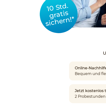
10 Std.
gratis
sichern!*
U
Online-Nachhilf
Bequem und fle
Jetzt kostenlos
2 Probestunden 