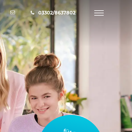
Nachricht schreiben
03302/8637802
Navigation
öffnen