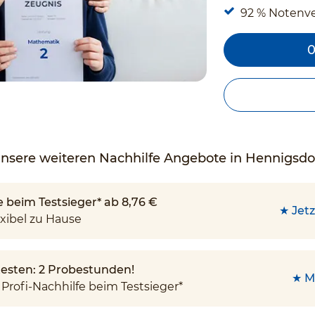
92 % Notenv
0
nsere weiteren Nachhilfe Angebote in Hennigsdo
e beim Testsieger* ab 8,76 €
★ Jetz
xibel zu Hause
 testen: 2 Probestunden!
★ M
Profi-Nachhilfe beim Testsieger*