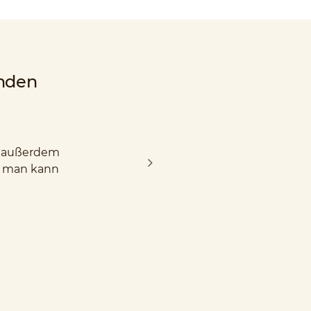
nden
nd außerdem
d man kann