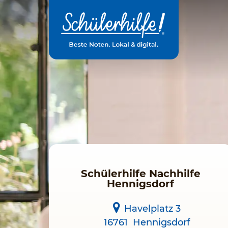
Zum
Hauptinhalt
Schülerhilfe Nachhilfe
Hennigsdorf
Havelplatz 3
16761
Hennigsdorf