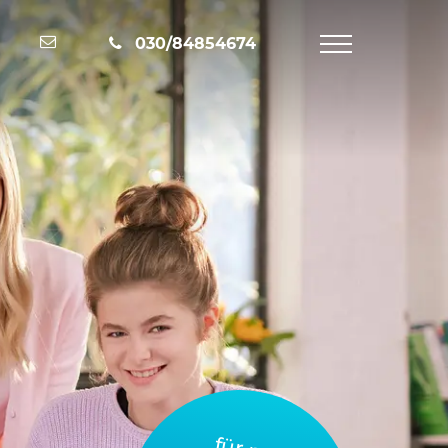
Nachricht schreiben
030/84854674
Navigation
öffnen