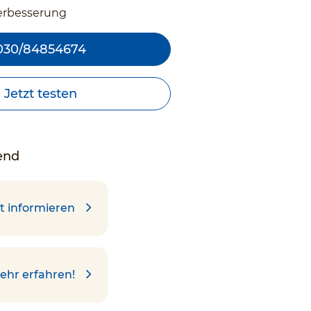
erbesserung
030/84854674
Jetzt testen
end
t informieren
ehr erfahren!