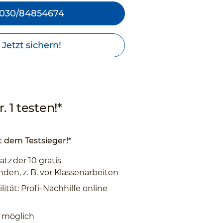
030/84854674
Jetzt sichern!
. 1 testen!*
 dem Testsieger!*
atz der 10 gratis
den, z. B. vor Klassenarbeiten
lität: Profi-Nachhilfe online
 möglich