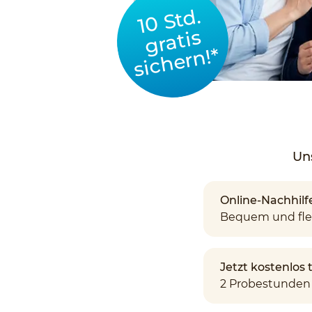
10 Std.
gratis
sichern!*
Un
Online-Nachhilf
Bequem und fle
Jetzt kostenlos
2 Probestunden 