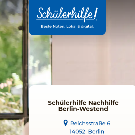
Zum
Hauptinhalt
Schülerhilfe Nachhilfe
Berlin-Westend
Reichsstraße 6
14052
Berlin