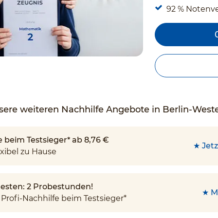
92 % Notenv
sere weiteren Nachhilfe Angebote in Berlin-West
e beim Testsieger* ab 8,76 €
★ Jetz
xibel zu Hause
 testen: 2 Probestunden!
★ M
Profi-Nachhilfe beim Testsieger*