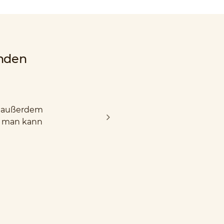
nden
nd außerdem
d man kann