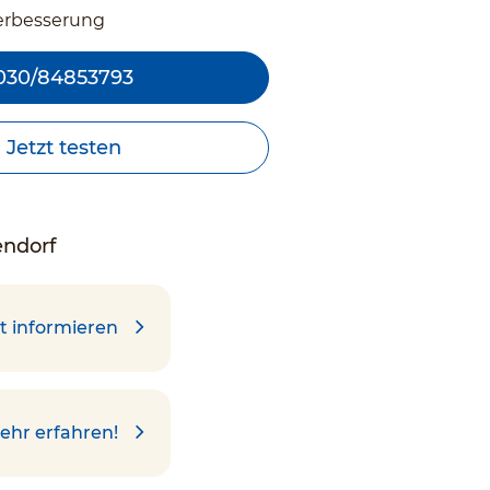
erbesserung
030/84853793
Jetzt testen
endorf
t informieren
ehr erfahren!