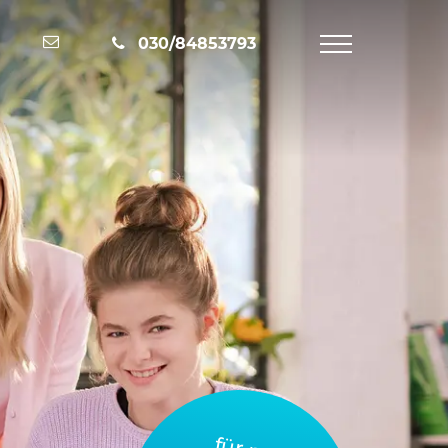
Nachricht schreiben
030/84853793
Navigation
öffnen