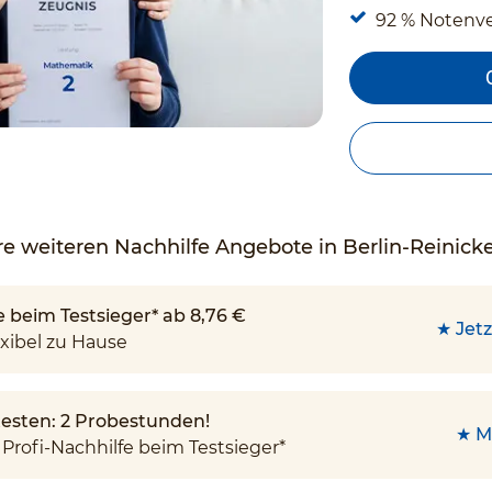
92 % Notenv
e weiteren Nachhilfe Angebote in Berlin-Reinick
e beim Testsieger* ab 8,76 €
★ Jetz
xibel zu Hause
 testen: 2 Probestunden!
★ M
Profi-Nachhilfe beim Testsieger*