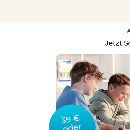
Jetzt 
39 €
oder