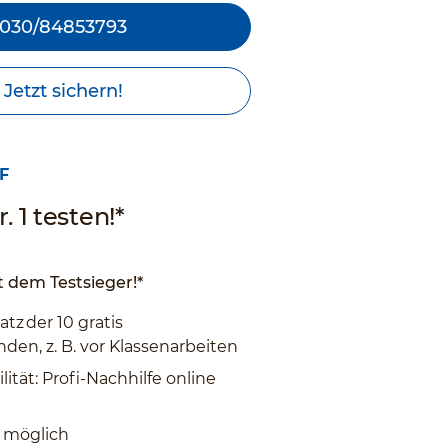
030/84853793
Jetzt sichern!
F
. 1 testen!*
 dem Testsieger!*
atz der 10 gratis
den, z. B. vor Klassenarbeiten
lität: Profi-Nachhilfe online
 möglich