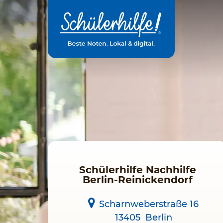
Zum
Hauptinhalt
Schülerhilfe Nachhilfe
Berlin-Reinickendorf
Scharnweberstraße 16
13405
Berlin