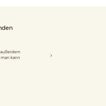
nden
nd außerdem
d man kann