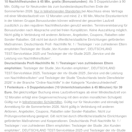
: Als 5 Doppelstunden à 90
10 Nachhilfestunden à 45 Min. gratis (Bonusstunden)
Min. Gültig nur für Neukunden bis zum bundeslandspezifischen Ende der
Sommerferien 2026.
Nur in teilnehmenden Standorten
bei Abschluss eines Vertrags
mit einer Mindestlaufzeit von 12 Monaten und mind. 2 x 90 Min./Woche Einzelunterricht
in der kleinen Gruppe.Bonusstunden können während der gesamten Laufzeit
zusätzlich zu den regulären Nachhilfestunden genutzt werden. Terminvereinbarung für
Bonusstunden nach Absprache und bei freien Kursplätzen. Keine Auszahlung möglich.
Nicht gültig in Verbindung mit anderen Aktionen, Angeboten, Coupons, Rabatten oder
Sonder-Rabatten. Gilt nicht bei durch öffentliche/staatliche Einrichtungen geförderten
Maßnahmen. Deutschlands Profi -Nachhilfe Nr. 1 / Testsieger / von zufriedenen Eltern
empfohlen:Testsieger der Studie „Von Kunden empfohlen“, DEUTSCHLAND
TEST/ServiceValue 2025 und Testsieger der ntv-Studie 2025 „Service und die
Leistung von Nachhilfeinstituten“.
Deutschlands Profi-Nachhilfe Nr. 1 / Testsieger / von zufriedenen Eltern
Testsieger der Studie „Von Kunden empfohlen“, DEUTSCHLAND
empfohlen:
TEST/ServiceValue 2025, Testsieger der ntv-Studie 2025 „Service und die Leistung
von Nachhilfeinstituten“ und Testsieger der Studie "Deutschlands beste Dienstleister
2026" in der Branche "Online-Nachhilfe" in der Kategorie "Kundenzufriedenheit".
1 Ferienkurs = 5 Doppelstunden (10 Unterrichtsstunden à 45 Minuten) für 39
Bei gleichzeitiger Buchung eines Laufzeitvertrages ab einer Mindestlaufzeit von
Euro.
12 Monaten erfolgt eine Gegenverrechnung mit dem ersten monatlichen Schulgeld.
Gültig nur in
teilnehmenden Schülerhilfen
. Gültig nur für Neukunden und einmalig bei
Anmeldung für die Sommerferien 2026. Nicht gültig in Verbindung mit anderen
Aktionen, Angeboten, Coupons, Rabatten oder Sonder-Rabatten. Nicht zur
Prüfungsvorbereitung geeignet. Gilt nicht bei durch öffentliche/staatliche Einrichtungen
geförderten Maßnahmen und Kooperationen. Deutschlands Profi-Nachhilfe Nr. 1 /
Testsieger / von zufriedenen Eltern empfohlen: Testsieger der Studie „Von Kunden
empfohlen“, DEUTSCHLAND TEST/ServiceValue 2025 und Testsieger der ntv-Studie