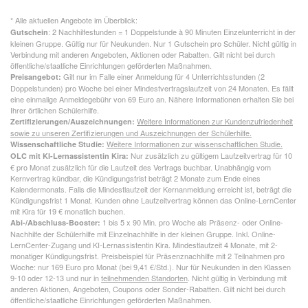
*
Alle aktuellen Angebote im Überblick:
: 2 Nachhilfestunden = 1 Doppelstunde à 90 Minuten Einzelunterricht in der
Gutschein
kleinen Gruppe. Gültig nur für Neukunden. Nur 1 Gutschein pro Schüler. Nicht gültig in
Verbindung mit anderen Angeboten, Aktionen oder Rabatten. Gilt nicht bei durch
öffentliche/staatliche Einrichtungen geförderten Maßnahmen.
Gilt nur im Falle einer Anmeldung für 4 Unterrichtsstunden (2
Preisangebot:
Doppelstunden) pro Woche bei einer Mindestvertragslaufzeit von 24 Monaten. Es fällt
eine einmalige Anmeldegebühr von 69 Euro an. Nähere Informationen erhalten Sie bei
Ihrer örtlichen Schülerhilfe.
Weitere Informationen zur Kundenzufriedenheit
Zertifizierungen/Auszeichnungen:
sowie zu unseren Zertifizierungen und Auszeichnungen der Schülerhilfe.
Weitere Informationen zur wissenschaftlichen Studie.
Wissenschaftliche Studie:
Nur zusätzlich zu gültigem Laufzeitvertrag für 10
OLC mit KI-Lernassistentin Kira:
€ pro Monat zusätzlich für die Laufzeit des Vertrags buchbar. Unabhängig vom
Kernvertrag kündbar, die Kündigungsfrist beträgt 2 Monate zum Ende eines
Kalendermonats. Falls die Mindestlaufzeit der Kernanmeldung erreicht ist, beträgt die
Kündigungsfrist 1 Monat. Kunden ohne Laufzeitvertrag können das Online-LernCenter
mit Kira für 19 € monatlich buchen.
1 bis 5 x 90 Min. pro Woche als Präsenz- oder Online-
Abi-/Abschluss-Booster:
Nachhilfe der Schülerhilfe mit Einzelnachhilfe in der kleinen Gruppe. Inkl. Online-
LernCenter-Zugang und KI-Lernassistentin Kira. Mindestlaufzeit 4 Monate, mit 2-
monatiger Kündigungsfrist. Preisbeispiel für Präsenznachhilfe mit 2 Teilnahmen pro
Woche: nur 169 Euro pro Monat (bei 9,41 €/Std.). Nur für Neukunden in den Klassen
9-10 oder 12-13 und nur in
teilnehmenden Standorten
. Nicht gültig in Verbindung mit
anderen Aktionen, Angeboten, Coupons oder Sonder-Rabatten. Gilt nicht bei durch
öffentliche/staatliche Einrichtungen geförderten Maßnahmen.