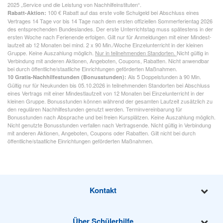
2025 „Service und die Leistung von Nachhilfeinstituten“.
100 € Rabatt auf das erste volle Schulgeld bei Abschluss eines
Rabatt-Aktion:
Vertrages 14 Tage vor bis 14 Tage nach dem ersten offiziellen Sommerferientag 2026
des entsprechenden Bundeslandes. Der erste Unterrichtstag muss spätestens in der
ersten Woche nach Ferienende erfolgen. Gilt nur für Anmeldungen mit einer Mindest­
laufzeit ab 12 Monaten bei mind. 2 x 90 Min./Woche Einzelunterricht in der kleinen
Gruppe. Keine Auszahlung möglich.
Nur in teilnehmenden Standorten.
Nicht gültig in
Verbindung mit anderen Aktionen, Angeboten, Coupons, Rabatten. Nicht anwendbar
bei durch öffentliche/staatliche Einrichtungen geförderten Maßnahmen.
Als 5 Doppelstunden à 90 Min.
10 Gratis-Nachhilfestunden (Bonusstunden):
Gültig nur für Neukunden bis 05.10.2026 in teilnehmenden Standorten bei Abschluss
eines Vertrags mit einer Mindestlaufzeit von 12 Monaten bei Einzelunterricht in der
kleinen Gruppe. Bonusstunden können während der gesamten Laufzeit zusätzlich zu
den regulären Nachhilfestunden genutzt werden. Terminvereinbarung für
Bonusstunden nach Absprache und bei freien Kursplätzen. Keine Auszahlung möglich.
Nicht genutzte Bonusstunden verfallen nach Vertragsende. Nicht gültig in Verbindung
mit anderen Aktionen, Angeboten, Coupons oder Rabatten. Gilt nicht bei durch
öffentliche/staatliche Einrichtungen geförderten Maßnahmen.
Kontakt
Über Schülerhilfe