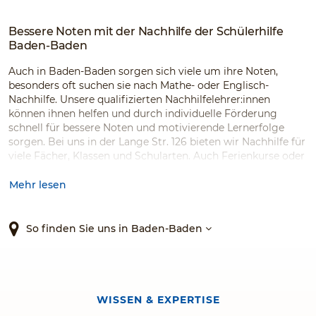
Bessere Noten mit der Nachhilfe der Schülerhilfe
Baden-Baden
Auch in Baden-Baden sorgen sich viele um ihre Noten,
besonders oft suchen sie nach Mathe- oder Englisch-
Nachhilfe. Unsere qualifizierten Nachhilfelehrer:innen
können ihnen helfen und durch individuelle Förderung
schnell für bessere Noten und motivierende Lernerfolge
sorgen. Bei uns in der Lange Str. 126 bieten wir Nachhilfe für
viele Fächer, Klassen und Schularten. Auch Ferienkurse oder
Kurse zur Prüfungsvorbereitung mildern den Stress und die
Prüfungsängste. Vertrauen Sie dem Original!
Mehr lesen
So finden Sie uns in Baden-Baden
WISSEN & EXPERTISE