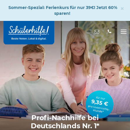
×
Sommer-Spezial: Ferienkurs für nur 39€! Jetzt 60%
sparen!
Zum
Hauptinhalt
Nachricht s
Na
öff
für nur
9,35 €
pro Unterrichts­stunde*
Profi-Nachhilfe bei
Deutschlands Nr. 1*