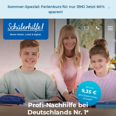
×
Sommer-Spezial: Ferienkurs für nur 39€! Jetzt 60%
sparen!
Zum
Hauptinhalt
Nachricht s
Na
öff
für nur
9,35 €
pro Unterrichts­stunde*
Profi-Nachhilfe bei
Deutschlands Nr. 1*