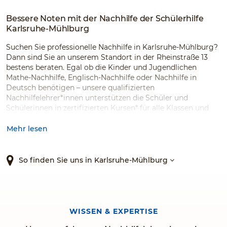
Bessere Noten mit der Nachhilfe der Schülerhilfe
Karlsruhe-Mühlburg
Suchen Sie professionelle Nachhilfe in Karlsruhe-Mühlburg?
Dann sind Sie an unserem Standort in der Rheinstraße 13
bestens beraten. Egal ob die Kinder und Jugendlichen
Mathe-Nachhilfe, Englisch-Nachhilfe oder Nachhilfe in
Deutsch benötigen – unsere qualifizierten
Nachhilfelehrer*innen unterstützen die Schüler und
Schülerinnen in zertifizierten Kursen* für alle Klassen und
Schularten sowie in zahlreichen Fächern. Auch Kinder und
Jugendliche mit Lernproblemen werden bei uns gefördert –
Mehr lesen
und wir können mit Stolz sagen, dass 94 % unserer Kunden
und Kundinnen uns weiterempfehlen würden.*
So finden Sie uns in Karlsruhe-Mühlburg
WISSEN & EXPERTISE