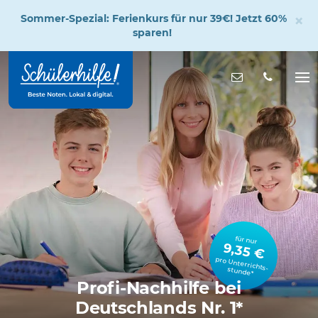
×
Sommer-Spezial: Ferienkurs für nur 39€! Jetzt 60%
sparen!
Zum
Hauptinhalt
Nachricht s
Na
öff
für nur
9,35 €
pro Unterrichts­stunde*
Profi-Nachhilfe bei
Deutschlands Nr. 1*