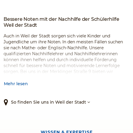
Bessere Noten mit der Nachhilfe der Schülerhilfe
Weil der Stadt
Auch in Weil der Stadt sorgen sich viele Kinder und
Jugendliche um ihre Noten. In den meisten Fällen suchen
sie nach Mathe- oder Englisch-Nachhilfe. Unsere
qualifizierten Nachhilfelehrer und Nachhilfelehrerinnen
können ihnen helfen und durch individuelle Förderung
schnell für bessere Noten und motivierende Lernerfolge
sorgen. Bei uns in der Merklinger Straße 9 bieten wir
Nachhilfe für viele Fächer, Klassen und Schularten. Auch
Ferienkurse oder Kurse zur Prüfungsvorbereitung mildern
Mehr lesen
den Stress und die Prüfungsängste der Kinder und
Jugendlichen. Gemeinsam schaffen wir das!
So finden Sie uns in Weil der Stadt
WISSEN & EXPERTISE