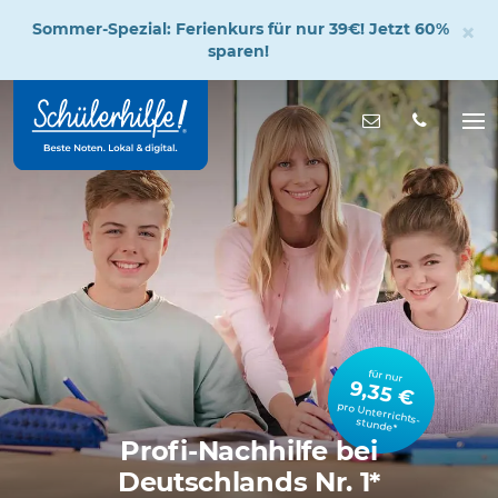
×
Sommer-Spezial: Ferienkurs für nur 39€! Jetzt 60%
sparen!
Zum
Hauptinhalt
Nachricht s
Na
öff
für nur
9,35 €
pro Unterrichts­stunde*
Profi-Nachhilfe bei
Deutschlands Nr. 1*