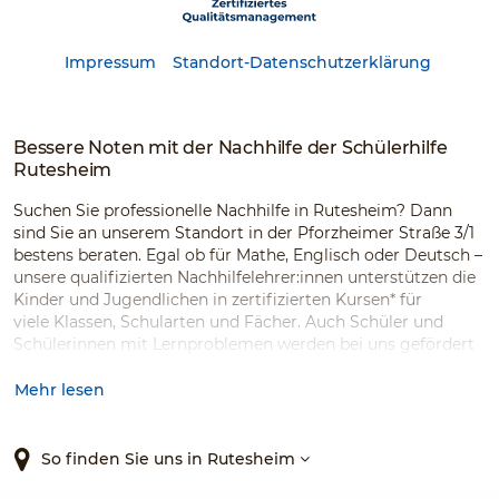
Impressum
Standort-Datenschutzerklärung
Bessere Noten mit der Nachhilfe der Schülerhilfe
Rutesheim
Suchen Sie professionelle Nachhilfe in Rutesheim? Dann
sind Sie an unserem Standort in der Pforzheimer Straße 3/1
bestens beraten. Egal ob für Mathe, Englisch oder Deutsch –
unsere qualifizierten Nachhilfelehrer:innen unterstützen die
Kinder und Jugendlichen in zertifizierten Kursen* für
viele Klassen, Schularten und Fächer. Auch Schüler und
Schülerinnen mit Lernproblemen werden bei uns gefördert
– und wir können mit Stolz sagen, dass 94 % unserer
Kunden und Kundinnen uns weiterempfehlen würden.*
Mehr lesen
So finden Sie uns in Rutesheim