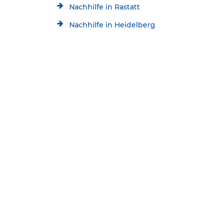
Nachhilfe in Rastatt
Nachhilfe in Heidelberg
Nachhilfe in Mannheim
Kostenlose Beratung
Jetzt kostenlos testen!
Nachhilfe in Ludwigshafen
07152/4508496
Startseite
Standorte
Schülerhilfe Nachhilfe Rutesheim
* Alle aktuellen Angebote im Überblick:
Kontakt