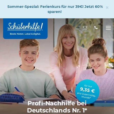
×
Sommer-Spezial: Ferienkurs für nur 39€! Jetzt 60%
sparen!
Zum
Hauptinhalt
Nachricht s
Na
öff
für nur
9,35 €
pro Unterrichts­stunde*
Profi-Nachhilfe bei
Deutschlands Nr. 1*