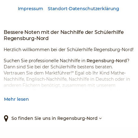
Impressum
Standort-Datenschutzerklärung
Bessere Noten mit der Nachhilfe der Schülerhilfe
Regensburg-Nord
Herzlich willkommen bei der Schülerhilfe Regensburg-Nord!
Suchen Sie professionelle Nachhilfe in
Regensburg-Nord
?
Dann sind Sie bei der Schülerhilfe bestens beraten.
Vertrauen Sie dem Marktführer!* Egal ob Ihr Kind Mathe-
Nachhilfe, Englisch-Nachhilfe, Nachhilfe in Deutsch oder in
anderen Fächern benötigt, zusammen mit unserem
qualifizierten Team unterstützen und fördern wir Ihr Kind im
Einzelnachhilfeunterricht in der Kleingruppe oder in
Mehr lesen
Individualkursen für alle Schularten und viele Fächer.
Ferienkurse und Prüfungsvorbereitungskurse für
Abschlussschüler:innen ergänzen unser umfangreiches
So finden Sie uns in Regensburg-Nord
Nachhilfeangebot. Mit Stolz können wir sagen, dass 94 %
unserer Kunden uns weiterempfehlen würden!* Vereinbaren
Sie eine Probestunde und lernen Sie uns kennen. Wir freuen