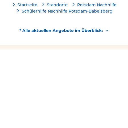
Startseite
Standorte
Potsdam Nachhilfe
Schülerhilfe Nachhilfe Potsdam-Babelsberg
* Alle aktuellen Angebote im Überblick:
Kostenlose Beratung
Jetzt kostenlos testen!
Kontakt
0331/73061779
Über Schülerhilfe
Folgen Sie uns
Facebook
YouTube
Instagram
Barrierefreiheit