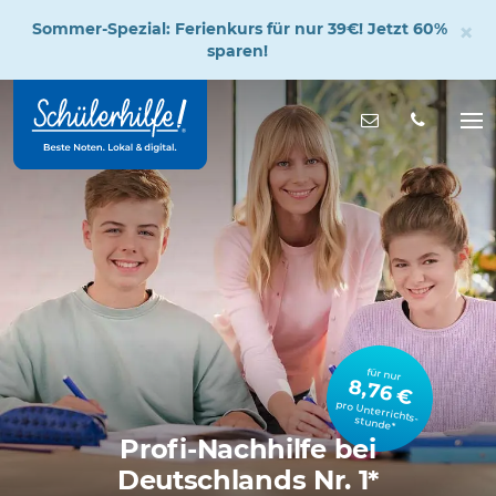
×
Sommer-Spezial: Ferienkurs für nur 39€! Jetzt 60%
sparen!
Zum
Hauptinhalt
Nachricht s
Na
öff
für nur
8,76 €
pro Unterrichts­stunde*
Profi-Nachhilfe bei
Deutschlands Nr. 1*