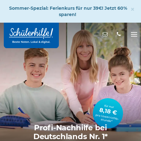
×
Sommer-Spezial: Ferienkurs für nur 39€! Jetzt 60%
sparen!
Zum
Hauptinhalt
Nachricht s
Na
öff
für nur
8,18 €
pro Unterrichts­stunde*
Profi-Nachhilfe bei
Deutschlands Nr. 1*