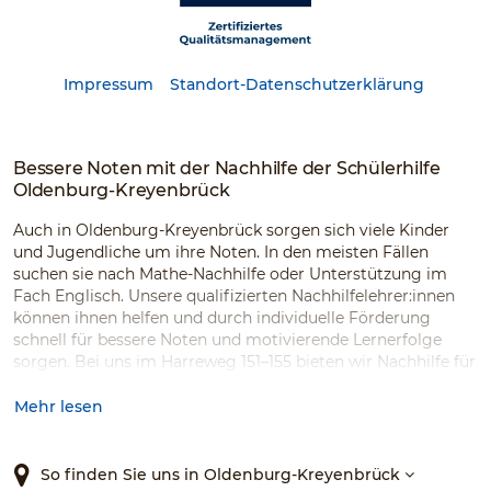
Impressum
Standort-Datenschutzerklärung
Bessere Noten mit der Nachhilfe der Schülerhilfe
Oldenburg-Kreyenbrück
Auch in Oldenburg-Kreyenbrück sorgen sich viele Kinder
und Jugendliche um ihre Noten. In den meisten Fällen
suchen sie nach Mathe-Nachhilfe oder Unterstützung im
Fach Englisch. Unsere qualifizierten Nachhilfelehrer:innen
können ihnen helfen und durch individuelle Förderung
schnell für bessere Noten und motivierende Lernerfolge
sorgen. Bei uns im Harreweg 151–155 bieten wir Nachhilfe für
viele Fächer, Klassen und Schularten. Auch Ferienkurse oder
Kurse zur Prüfungsvorbereitung mildern den Stress und die
Mehr lesen
Prüfungsängste der Kinder und Jugendlichen. Gemeinsam
schaffen wir das!
So finden Sie uns in Oldenburg-Kreyenbrück