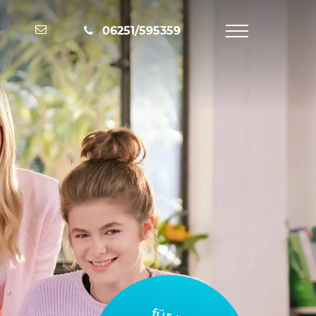
Nachricht schreiben
06251/595359
Navigation
öffnen