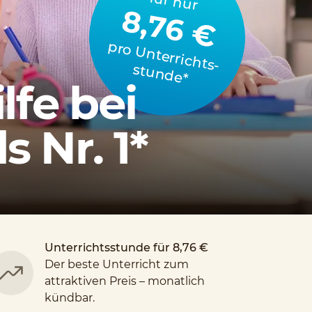
für nur
8,76 €
p
ro
U
n
te
rrich
stu
n
d
e
ts­
*
lfe bei
 Nr. 1*
Unterrichtsstunde für 8,76 €
Der beste Unterricht zum
attraktiven Preis – monatlich
kündbar.