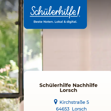
Zum
Hauptinhalt
Schülerhilfe Nachhilfe
Lorsch
Kirchstraße 5
64653
Lorsch