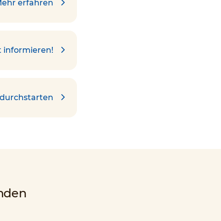
ehr erfahren
t informieren!
 durchstarten
nden