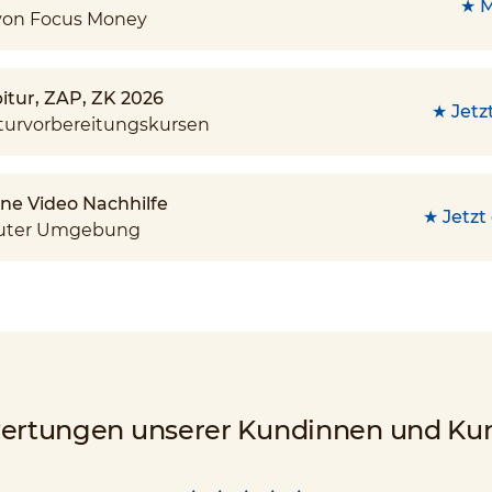
★ M
von Focus Money
bitur, ZAP, ZK 2026
★ Jetz
turvorbereitungskursen
ine Video Nachhilfe
★ Jetzt
rauter Umgebung
ertungen unserer Kundinnen und Ku