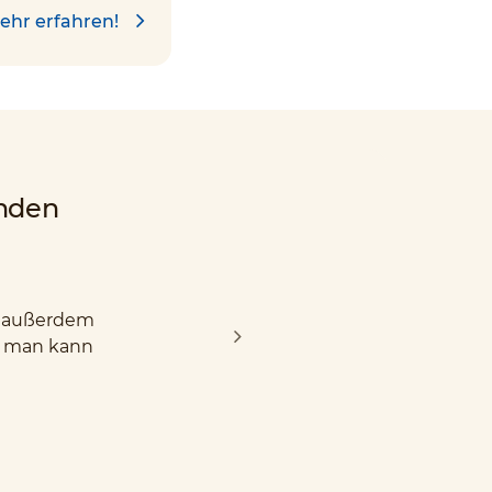
ehr erfahren!
nden
nd außerdem
d man kann