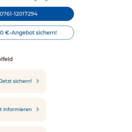
0761-12017294
00 €-Angebot sichern!
lfeld
Jetzt sichern!
t informieren