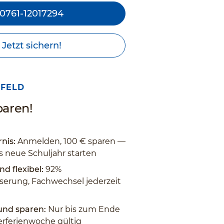
0761-12017294
Jetzt sichern!
LFELD
paren!
nis:
Anmelden, 100 € sparen —
s neue Schuljahr starten
nd flexibel:
92%
erung, Fachwechsel jederzeit
 und sparen:
Nur bis zum Ende
rferienwoche gültig