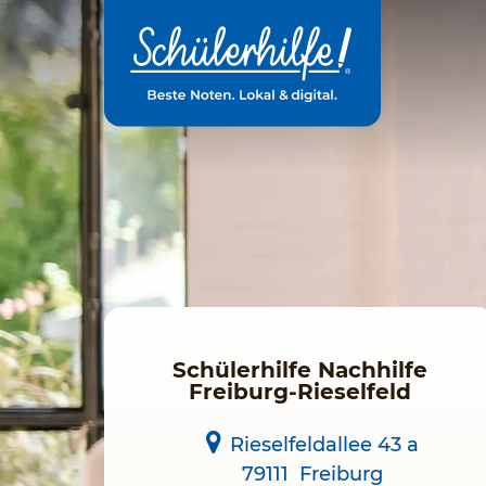
Zum
Hauptinhalt
Schülerhilfe Nachhilfe
Freiburg-Rieselfeld
Rieselfeldallee 43 a
79111
Freiburg