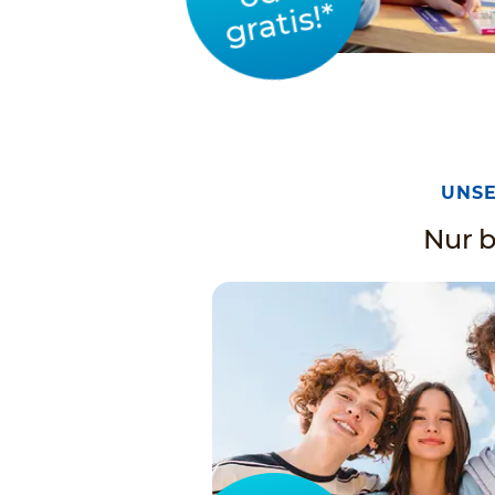
gratis!*
UNSE
Nur b