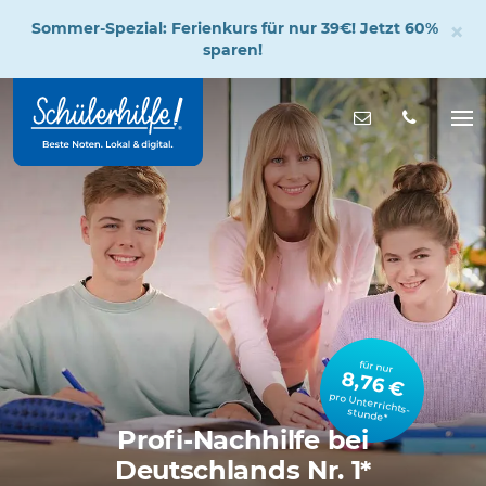
×
Sommer-Spezial: Ferienkurs für nur 39€! Jetzt 60%
sparen!
Zum
Hauptinhalt
Nachricht s
Na
öff
für nur
8,76 €
pro Unterrichts­stunde*
Profi-Nachhilfe bei
Deutschlands Nr. 1*